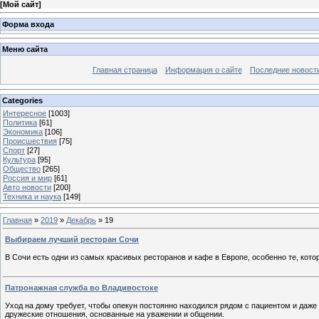
[
Мой сайт
]
Форма входа
Меню сайта
Главная страница
Информация о сайте
Последние новост
Categories
Интересное
[1003]
Политика
[61]
Экономика
[106]
Происшествия
[75]
Спорт
[27]
Культура
[95]
Общество
[265]
Россия и мир
[61]
Авто новости
[200]
Техника и наука
[149]
Главная
»
2019
»
Декабрь
»
19
Выбираем лучший ресторан Сочи
В Сочи есть одни из самых красивых ресторанов и кафе в Европе, особенно те, кот
Патронажная служба во Владивостоке
Уход на дому требует, чтобы опекун постоянно находился рядом с пациентом и даж
дружеские отношения, основанные на уважении и общении.