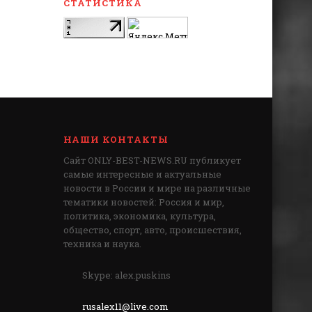
СТАТИСТИКА
НАШИ КОНТАКТЫ
Сайт ONLY-BEST-NEWS.RU публикует
самые интересные и актуальные
новости в России и мире на различные
тематики новостей: Россия и мир,
политика, экономика, культура,
общество, спорт, авто, происшествия,
техника и наука.
Skype: alex.puskins
rusalex11@live.com