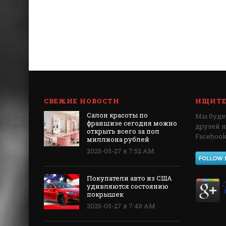
СВЕЖИЕ НОВОСТИ
ИЩИТЕ 
Салон красоты по
Мы будет
франшизе сегодня можно
друзей 
открыть всего за пол
Facebook,
миллиона рублей
2025-05-27 в 7:52 AM
Покупатели авто из США
удивляются состоянию
покрышек
2025-05-27 в 7:48 AM