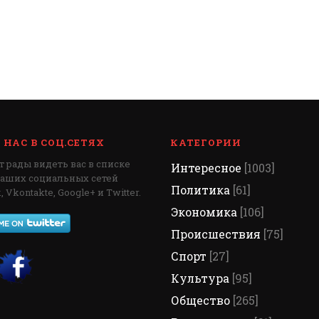
НАС В СОЦ.СЕТЯХ
КАТЕГОРИИ
 рады видеть вас в списке
Интересное
[1003]
наших социальных сетей
Политика
[61]
 Vkontakte, Google+ и Twitter.
Экономика
[106]
Происшествия
[75]
Спорт
[27]
Культура
[95]
Общество
[265]