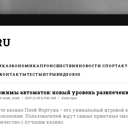
RU
ИКА
ЭКОНОМИКА
ПРОИСШЕСТВИЯ
НОВОСТИ СПОРТА
КУ
КОНТАКТЫ
ТЕСТЫ
ИГРЫ
ВИДЕО
RSS
жимы автоматов: новый уровень развлечен
ал
work_work
2019-12-09 в 9:42 AM
Культура
те казино Плей Фортуна – это уникальный игровой 
поколения. Пользователей ждут самые приятные эм
ичество с лучшим казино.