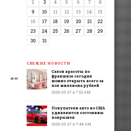
2
3
4
5
6
7
8
9
10
11
12
13
14
15
16
17
18
19
20
21
22
23
24
25
26
27
28
29
30
31
СВЕЖИЕ НОВОСТИ
Салон красоты по
франшизе сегодня
18:34
можно открыть всего за
пол миллиона рублей
2025-05-27 в 7:52 AM
Покупатели авто из США
удивляются состоянию
покрышек
2025-05-27 в 7:48 AM