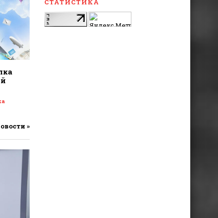
СТАТИСТИКА
лка
ой
ка
новости »