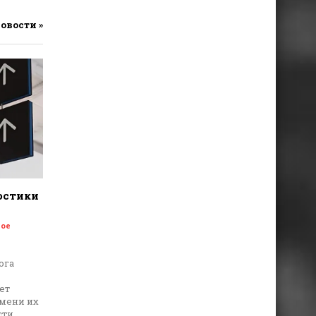
новости »
остики
ое
ога
ет
емени их
ти.