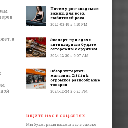
Почему рок-академии
 вам
важны для всех
перед
любителей рока
2025-02-19 в 4:10 PM
жет, а
Эксперт: при сдаче
антиквариата будьте
осторожны с оружием
2024-12-30 в 9:07 AM
Обзор интернет-
х
магазина Citilink:
огромное разнообразие
ем
товаров
ьной
2024-12-24 в 6:25 PM
ИЩИТЕ НАС В СОЦ.СЕТЯХ
Мы будет рады выдеть вас в списке