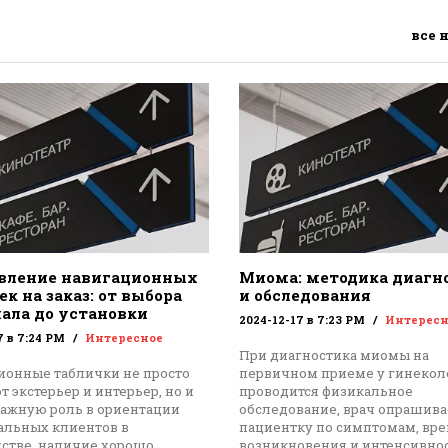
все 
вление навигационных
Миома: методика диагн
к на заказ: от выбора
и обследования
ала до установки
2024-12-17 в 7:23 PM
Интересн
7 в 7:24 PM
Интересное
При диагностика миомы на
ионные таблички не просто
первичном приеме у гинекол
 экстерьер и интерьер, но и
проводится физикальное
важную роль в ориентации
обследование, врач опрашива
альных клиентов в
пациентку по симптомам, вр
нстве, наличие хорошо
возникновения и интенсивнос