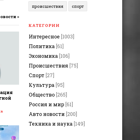
происшествия
спорт
новости »
КАТЕГОРИИ
Интересное
[1003]
Политика
[61]
Экономика
[106]
Происшествия
[75]
Спорт
[27]
Культура
[95]
дация
Общество
[265]
тной
Россия и мир
[61]
ка
Авто новости
[200]
Техника и наука
[149]