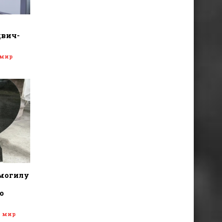
двич-
 мир
 могилу
о
и мир