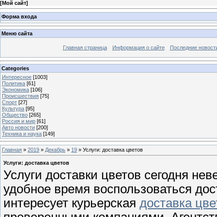
[
Мой сайт
]
Форма входа
Меню сайта
Главная страница
Информация о сайте
Последние новост
Categories
Интересное
[1003]
Политика
[61]
Экономика
[106]
Происшествия
[75]
Спорт
[27]
Культура
[95]
Общество
[265]
Россия и мир
[61]
Авто новости
[200]
Техника и наука
[149]
Главная
»
2019
»
Декабрь
»
19
» Услуги: доставка цветов
Услуги: доставка цветов
Услуги доставки цветов сегодня не
удобное время воспользоваться до
интересует курьерская
доставка цве