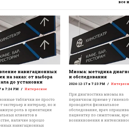
все 
вление навигационных
Миома: методика диагн
к на заказ: от выбора
и обследования
ала до установки
2024-12-17 в 7:23 PM
Интересн
7 в 7:24 PM
Интересное
При диагностика миомы на
ионные таблички не просто
первичном приеме у гинекол
 экстерьер и интерьер, но и
проводится физикальное
важную роль в ориентации
обследование, врач опрашива
альных клиентов в
пациентку по симптомам, вр
нстве, наличие хорошо
возникновения и интенсивнос
енных навигационных