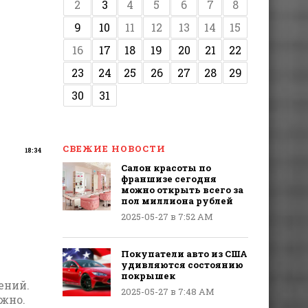
2
3
4
5
6
7
8
9
10
11
12
13
14
15
16
17
18
19
20
21
22
23
24
25
26
27
28
29
30
31
СВЕЖИЕ НОВОСТИ
18:34
Салон красоты по
франшизе сегодня
можно открыть всего за
пол миллиона рублей
2025-05-27 в 7:52 AM
Покупатели авто из США
удивляются состоянию
покрышек
ений.
2025-05-27 в 7:48 AM
жно.