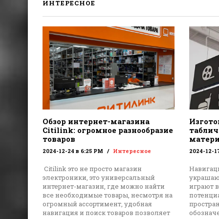
ИНТЕРЕСНОЕ
Обзор интернет-магазина
Изгото
Citilink: огромное разнообразие
табличе
товаров
матери
2024-12-24 в 6:25 PM
Интересное
2024-12-1
Citilink это не просто магазин
Навигац
электроники, это универсальный
украшают
интернет-магазин, где можно найти
играют 
все необходимые товары, несмотря на
потенци
огромный ассортимент, удобная
простра
навигация и поиск товаров позволяет
обознач