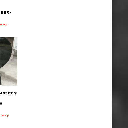
двич-
 мир
 могилу
о
и мир