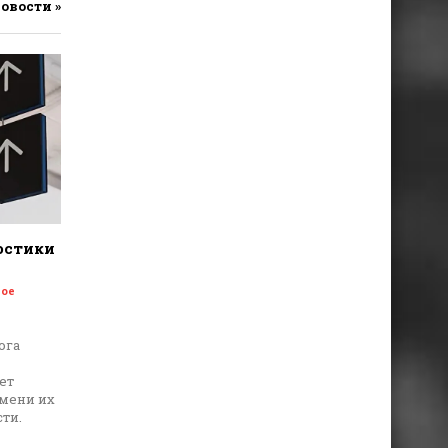
новости »
остики
ое
ога
ет
емени их
ти.