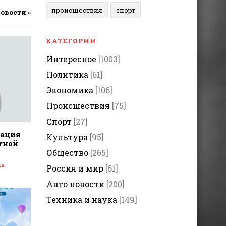
происшествия
спорт
новости »
КАТЕГОРИИ
Интересное
[1003]
Политика
[61]
Экономика
[106]
Происшествия
[75]
Спорт
[27]
дация
Культура
[95]
тной
Общество
[265]
ка
Россия и мир
[61]
Авто новости
[200]
Техника и наука
[149]