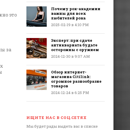
Почему рок-академии
важны для всех
жно это
любителей рока
2025-02-19 в 4:10 PM
Эксперт: при сдаче
антиквариата будьте
ны за
осторожны с оружием
2024-12-30 в 9:07 AM
их
ы
Обзор интернет-
магазина Citilink:
огромное разнообразие
товаров
2024-12-24 в 6:25 PM
ИЩИТЕ НАС В СОЦ.СЕТЯХ
Мы будет рады выдеть вас в списке