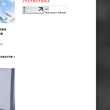
СТАТИСТИКА
лка
ой
ка
новости »