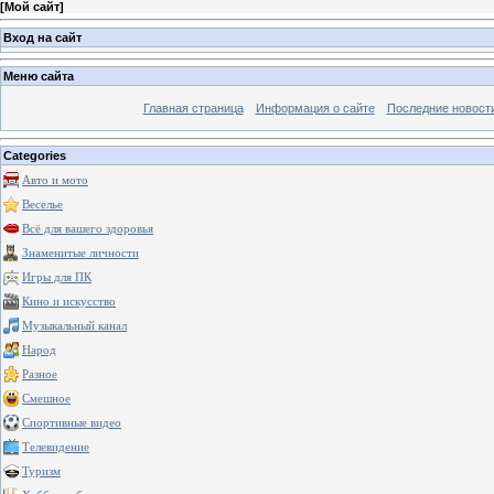
[
Мой сайт
]
Вход на сайт
Меню сайта
Главная страница
Информация о сайте
Последние новост
Categories
Авто и мото
Веселье
Всё для вашего здоровья
Знаменитые личности
Игры для ПК
Кино и искусство
Музыкальный канал
Народ
Разное
Смешное
Спортивные видео
Телевидение
Туризм