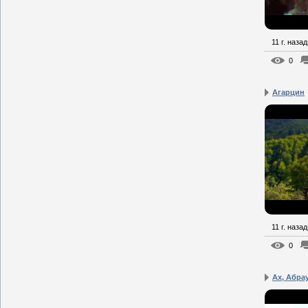
11 г. назад
0
Агарцин
11 г. назад
0
Ах, Абра