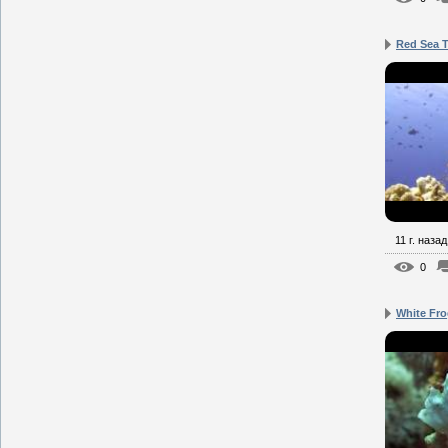
Red Sea T
11 г. назад
0
White Fro