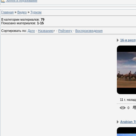
Хобби и образование
Главная
»
Видео
»
Туризм
В категории материалов
:
79
Показано материалов
:
1-15
Сортировать по
:
Дате
·
Названию
↑
·
Рейтингу
·
Воспроизведения
16-я рес
11 г. назад
0
Arabian T