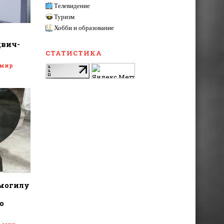
Телевидение
Туризм
Хобби и образование
двич-
СТАТИСТИКА
 мир
 могилу
о