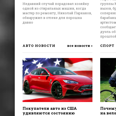
Недавний случай порадовал хозяйку
группы M
одной из стиральных машин, когда
вызов, 
мастер по ремонту, Николай Парканов,
соперни
обнаружил в отсеке для порошка
барабанщ
давно
артисто
сообщает
дуэль о
прошлой
АВТО НОВОСТИ
все новости »
СПОРТ
Покупатели авто из США
Почему
удивляются состоянию
на вел