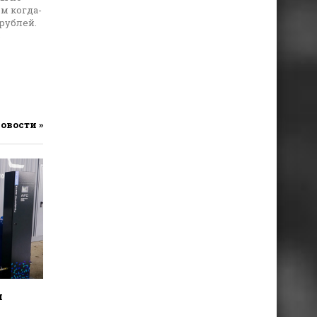
м когда-
рублей.
ь
новости »
я