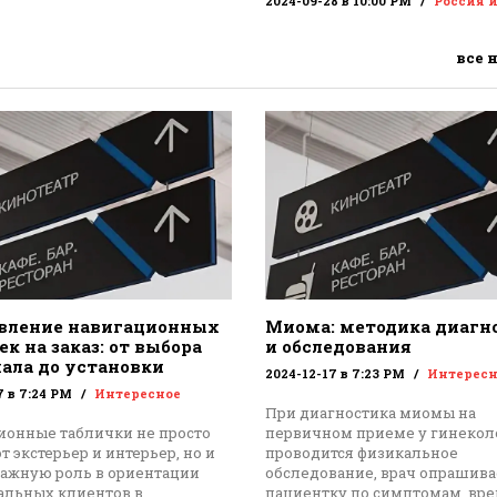
2024-09-28 в 10:00 PM
Россия 
все 
вление навигационных
Миома: методика диагн
к на заказ: от выбора
и обследования
ала до установки
2024-12-17 в 7:23 PM
Интересн
7 в 7:24 PM
Интересное
При диагностика миомы на
ионные таблички не просто
первичном приеме у гинекол
 экстерьер и интерьер, но и
проводится физикальное
важную роль в ориентации
обследование, врач опрашива
альных клиентов в
пациентку по симптомам, вр