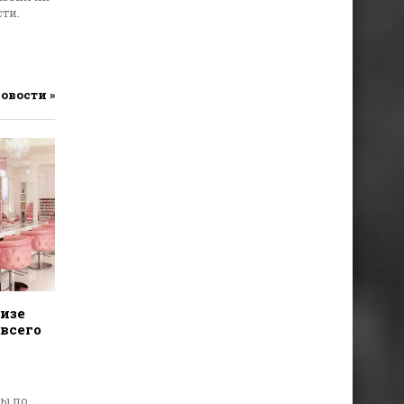
ти.
новости »
изе
всего
ты по