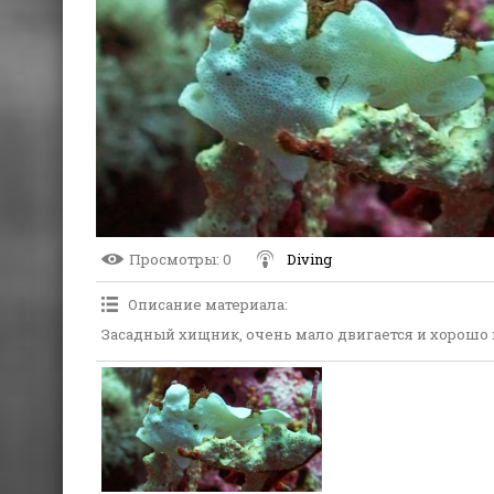
Просмотры
: 0
Diving
Описание материала
:
Засадный хищник, очень мало двигается и хорошо 