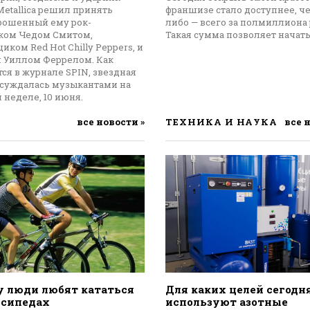
etallica решил принять
франшизе стало доступнее, че
брошенный ему рок-
либо — всего за полмиллиона 
ком Чедом Смитом,
Такая сумма позволяет начат
иком Red Hot Chilly Peppers, и
м Уиллом Феррелом. Как
ся в журнале SPIN, звездная
бсуждалась музыкантами на
 неделе, 10 июня.
все новости »
ТЕХНИКА И НАУКА
все 
 люди любят кататься
Для каких целей сегодн
осипедах
используют азотные