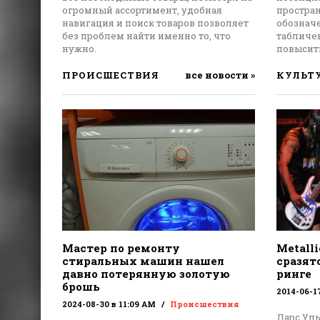
огромный ассортимент, удобная
простра
навигация и поиск товаров позволяет
обознач
без проблем найти именно то, что
табличе
нужно.
повысить
ПРОИСШЕСТВИЯ
все новости »
КУЛЬТ
Мастер по ремонту
Metalli
стиральных машин нашел
сразят
давно потерянную золотую
ринге
брошь
2014-06-1
2024-08-30 в 11:09 AM
Происшествия
Ларс Уль