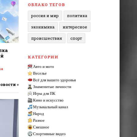
ОБЛАКО ТЕГОВ
россия и мир
политика
эконимика
интересное
происшествия
спорт
лка
ой
КАТЕГОРИИ
Авто и мото
ка
Веселье
Всё для вашего здоровья
новости »
Знаменитые личности
Игры для ПК
Кино и искусство
Музыкальный канал
Народ
Разное
Смешное
Спортивные видео