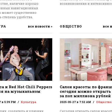
нстве, наличие хорошо
возникновения и интенсивнос
енных навигационных
к может существенно
 степень удобства.
УРА
все новости »
ОБЩЕСТВО
все 
ca и Red Hot Chili Peppers
Салон красоты по франш
ся на музыкальном
сегодня можно открыть 
за пол миллиона рублей
7 в 5:39 PM
Культура
2025-05-27 в 7:52 AM
Общество
рих, создатель и ударник
Сегодня открыть салон красо