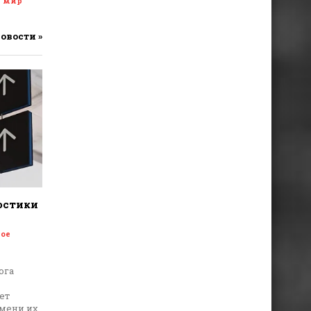
и мир
новости »
остики
ое
ога
ет
емени их