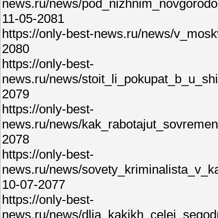
news.ru/news/pod_nizhnim_novgorodo
11-05-2081
https://only-best-news.ru/news/v_mos
2080
https://only-best-
news.ru/news/stoit_li_pokupat_b_u_sh
2079
https://only-best-
news.ru/news/kak_rabotajut_sovremen
2078
https://only-best-
news.ru/news/sovety_kriminalista_v_
10-07-2077
https://only-best-
news.ru/news/dlja_kakikh_celej_segod