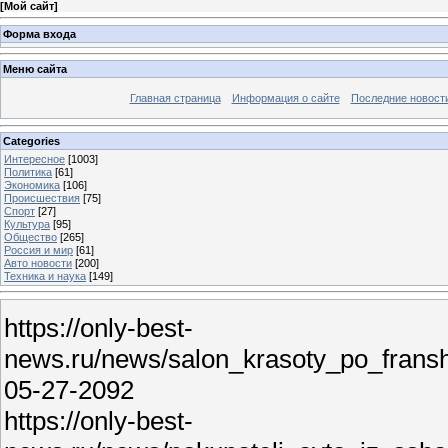
[
Мой сайт
]
Форма входа
Меню сайта
Главная страница
Информация о сайте
Последние новост
Categories
Интересное
[1003]
Политика
[61]
Экономика
[106]
Происшествия
[75]
Спорт
[27]
Культура
[95]
Общество
[265]
Россия и мир
[61]
Авто новости
[200]
Техника и наука
[149]
https://only-best-
news.ru/news/salon_krasoty_po_frans
05-27-2092
https://only-best-