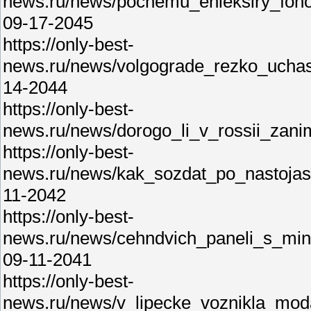
news.ru/news/pochemu_ehleksiry_foho
09-17-2045
https://only-best-
news.ru/news/volgograde_rezko_uchas
14-2044
https://only-best-
news.ru/news/dorogo_li_v_rossii_zan
https://only-best-
news.ru/news/kak_sozdat_po_nastoja
11-2042
https://only-best-
news.ru/news/cehndvich_paneli_s_mine
09-11-2041
https://only-best-
news.ru/news/v_lipecke_voznikla_mod