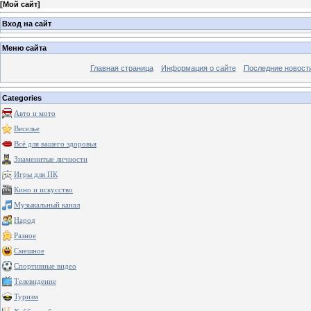
[
Мой сайт
]
Вход на сайт
Меню сайта
Главная страница
Информация о сайте
Последние новост
Categories
Авто и мото
Веселье
Всё для вашего здоровья
Знаменитые личности
Игры для ПК
Кино и искусство
Музыкальный канал
Народ
Разное
Смешное
Спортивные видео
Телевидение
Туризм