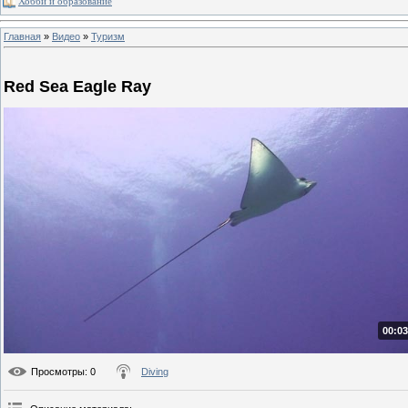
Хобби и образование
Главная
»
Видео
»
Туризм
Red Sea Eagle Ray
00:03
Просмотры
: 0
Diving