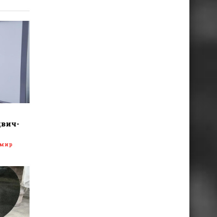
двич-
 мир