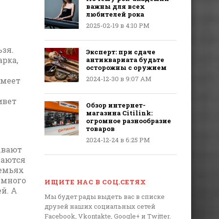
важны для всех
любителей рока
2025-02-19 в 4:10 PM
ьзя.
Эксперт: при сдаче
арка,
антиквариата будьте
осторожны с оружием
2024-12-30 в 9:07 AM
имеет
ивет
Обзор интернет-
магазина Citilink:
огромное разнообразие
товаров
2024-12-24 в 6:25 PM
ывают
лаются
семьях
емного
ИЩИТЕ НАС В СОЦ.СЕТЯХ
й. А
Мы будет рады выдеть вас в списке
друзей наших социальных сетей
Facebook, Vkontakte, Google+ и Twitter.