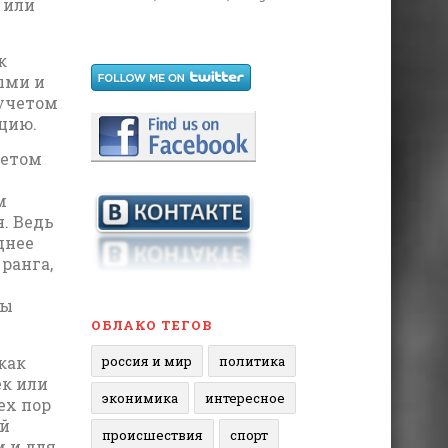
 или
к
ыми и
 учетом
цию.
четом
м
. Ведь
днее
ранга,
ры
ОБЛАКО ТЕГОВ
как
россия и мир
политика
ек или
эконимика
интересное
ех пор
ей
происшествия
спорт
м и для