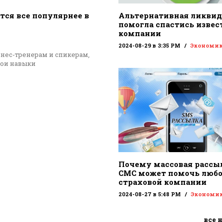
тся все популярнее в
Альтернативная ликви
помогла спастись извес
компании
2024-08-29 в 3:35 PM
Экономи
знес-тренерам и спикерам,
вои навыки
Почему массовая рассы
СМС может помочь люб
страховой компании
2024-08-27 в 5:48 PM
Экономи
все 