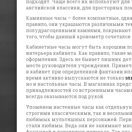
подходят. Чаще всего их используют для
английской классики, для просторных п
Каминные часы — более компактные, одна
правило, они украшаются различными т
полудрагоценными камнями, покрывают п
того, чтобы данный хронометр сочетался
Кабинетные часы могут быть хорошим по
интерьера кабинета. Как правило, такие 
оформления. Здесь не бывает лишних дета
месте руководителя учреждения. Примечат
в кабинет при определенной фантазии вп
время активно выпускаются не только
эл
но и настольные часы. В магазинах пре
принадлежностей со встроенными часами.
всегда оказываются под рукой.
Упомянем настенные часы как отдельную
строгими классическими, так и веселым
любимых мультяшных персонажей. Первые 
стали любимы. Ведь они не занимают мно
функцией и дополняют интерьер. Так что