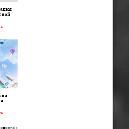
дация
тной
ка
лка
ой
ка
новости »