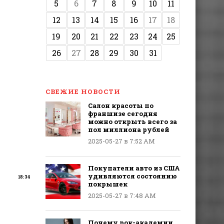
5
6
7
8
9
10
11
12
13
14
15
16
17
18
19
20
21
22
23
24
25
26
27
28
29
30
31
СВЕЖИЕ НОВОСТИ
Салон красоты по
франшизе сегодня
можно открыть всего за
пол миллиона рублей
2025-05-27 в 7:52 AM
Покупатели авто из США
удивляются состоянию
18:34
покрышек
2025-05-27 в 7:48 AM
Почему рок-академии