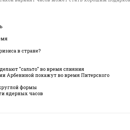
ь
емя
ризиса в стране?
делают "сальто" во время слияния
ии Арбениной покажут во время Питерского
 круглой формы
ти ядерных часов