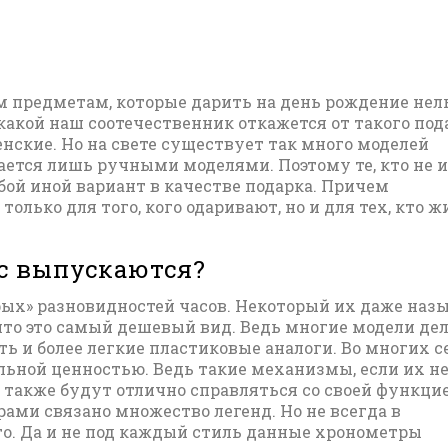
м предметам, которые дарить на день рождение нел
какой наш соотечественник откажется от такого под
нские. Но на свете существует так много моделей
вается лишь ручными моделями. Поэтому те, кто не 
бой иной вариант в качестве подарка. Причем
только для того, кого одаривают, но и для тех, кто ж
ас выпускаются?
рых» разновидностей часов. Некоторый их даже наз
что это самый дешевый вид. Ведь многие модели де
сть и более легкие пластиковые аналоги. Во многих 
ьной ценностью. Ведь такие механизмы, если их н
 также будут отлично справляться со своей функцие
ми связано множество легенд. Но не всегда в
о. Да и не под каждый стиль данные хронометры