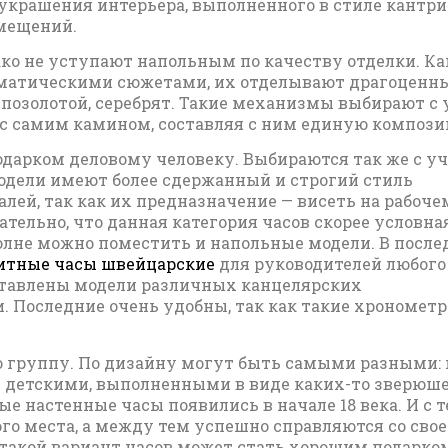
 украшения интерьера, выполненного в стиле кантри
омещений.
ко не уступают напольным по качеству отделки. Ка
ематическими сюжетами, их отделывают драгоценн
озолотой, серебрят. Такие механизмы выбирают с
 с самим камином, составляя с ним единую компози
дарком деловому человеку. Выбираются так же с у
модели имеют более сдержанный и строгий стиль
лей, так как их предназначение — висеть на рабоче
ельно, что данная категория часов скорее условная
олне можно поместить и напольные модели. В после
итные часы швейцарские
для руководителей любого 
дставлены модели различных канцелярских
 Последние очень удобны, так как такие хрономет
 группу. По дизайну могут быть самыми разными: 
и детскими, выполненными в виде каких-то зверюш
настенные часы появились в начале 18 века. И с т
го места, а между тем успешно справляются со сво
 такой вариант часов может стать хорошим подарко