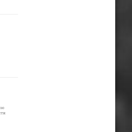
вню
сти