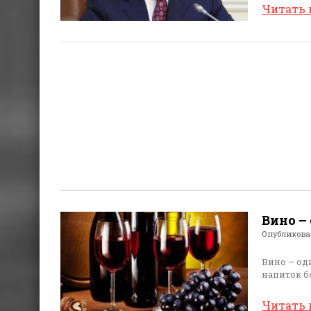
Читать
Вино –
Опубликов
Вино – од
напиток б
Читать