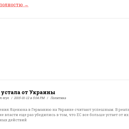
 полностю
→
 устала от Украины
ал
erye
2015-01-12 в 5:04 PM
Политика
ения Яценюка в Германию на Украине считают успешным. В реал
е власти еще раз убедились в том, что ЕС все больше устает от их
ных действий