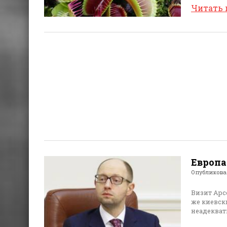
Читать
Европа
Опубликов
Визит Арс
же киевски
неадекват