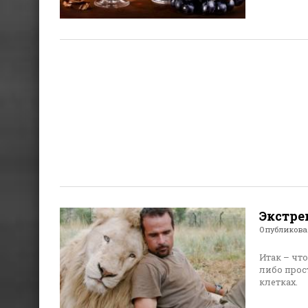
Экстре
Опубликов
Итак – чт
либо прос
клетках.