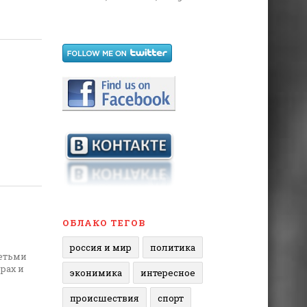
ОБЛАКО ТЕГОВ
россия и мир
политика
детьми
рах и
эконимика
интересное
происшествия
спорт