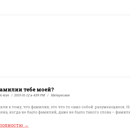
фамилии тебе моей?
ал
erye
2015-01-12 в 4:59 PM
Интересное
ли к тому, что фамилия, это что то само собой разумеющиеся. Н
ена, когда не было фамилий, даже не было такого слова – фамил
 полностю
→