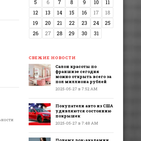
5
6
7
8
9
10
11
12
13
14
15
16
17
18
19
20
21
22
23
24
25
26
27
28
29
30
31
СВЕЖИЕ НОВОСТИ
Салон красоты по
франшизе сегодня
можно открыть всего за
пол миллиона рублей
2025-05-27 в 7:52 AM
Покупатели авто из США
удивляются состоянию
покрышек
ьности
2025-05-27 в 7:48 AM
Почему рок-академии