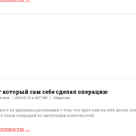
 который сам себе сделал операцию
ал
erye
2015-01-12 в 4:57 PM
Общество
кого не удивишь рассказами о том, что врач сам на себе делал оп
то были операций по ампутации конечностей.
 полностю
→