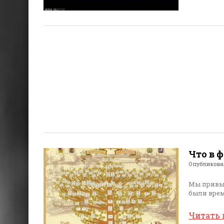
Что в 
Опубликов
Мы привык
были врем
Читать