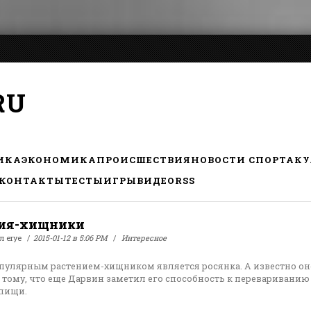
RU
ИКА
ЭКОНОМИКА
ПРОИСШЕСТВИЯ
НОВОСТИ СПОРТА
КУ
КОНТАКТЫ
ТЕСТЫ
ИГРЫ
ВИДЕО
RSS
ния-хищники
ал
erye
2015-01-12 в 5:06 PM
Интересное
улярным растением-хищником является росянка. А известно он
 тому, что еще Дарвин заметил его способность к перевариванию
 пищи.