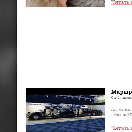
Читать
Маршру
Опубликов
Где же мо
персон»? 
Читать