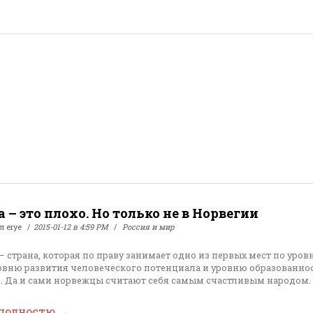
 – это плохо. Но только не в Норвегии
ал
erye
2015-01-12 в 4:59 PM
Россия и мир
– страна, которая по праву занимает одно из первых мест по уро
овню развития человеческого потенциала и уровню образованно
. Да и сами норвежцы считают себя самым счастливым народом.
 полностю
→