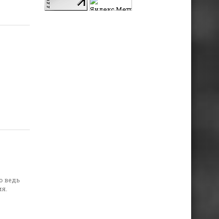
о ведь
ия.