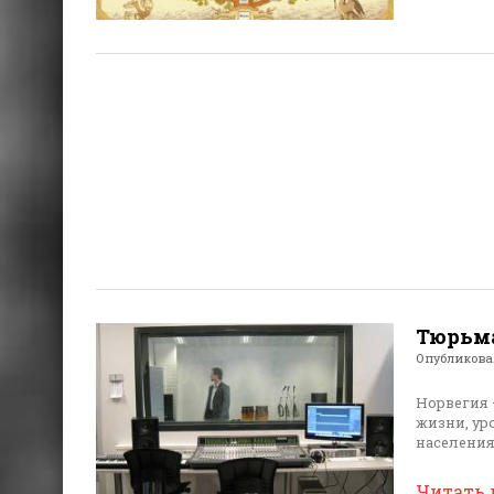
Тюрьма
Опубликов
Норвегия 
жизни, ур
населения
Читать