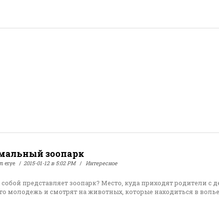
мальный зоопарк
ал
erye
2015-01-12 в 5:02 PM
Интересное
о собой представляет зоопарк? Место, куда приходят родители с 
то молодежь и смотрят на животных, которые находиться в волье