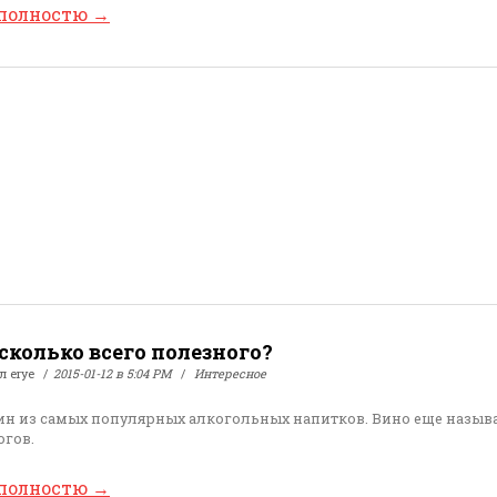
 полностю
→
 сколько всего полезного?
ал
erye
2015-01-12 в 5:04 PM
Интересное
ин из самых популярных алкогольных напитков. Вино еще назыв
огов.
 полностю
→