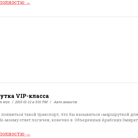
 полностю
→
тка VIP-класса
ал
erye
2015-01-12 в 5:01 PM
Авто новости
г появиться такой транспорт, что бы называться «маршруткой дл
По-моему ответ логичен, конечно в Объеденных Арабских Эмират
 полностю
→