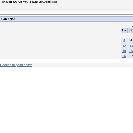
оказываются жертвами мошенников.
Calendar
Пн
Вт
5
6
12
13
19
20
26
27
Полная версия сайта