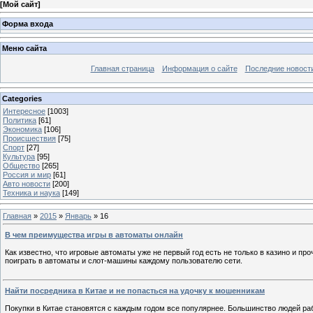
[
Мой сайт
]
Форма входа
Меню сайта
Главная страница
Информация о сайте
Последние новост
Categories
Интересное
[1003]
Политика
[61]
Экономика
[106]
Происшествия
[75]
Спорт
[27]
Культура
[95]
Общество
[265]
Россия и мир
[61]
Авто новости
[200]
Техника и наука
[149]
Главная
»
2015
»
Январь
»
16
В чем преимущества игры в автоматы онлайн
Как известно, что игровые автоматы уже не первый год есть не только в казино и пр
поиграть в автоматы и слот-машины каждому пользователю сети.
Найти посредника в Китае и не попасться на удочку к мошенникам
Покупки в Китае становятся с каждым годом все популярнее. Большинство людей ра