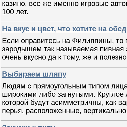
казино, все же именно игровые авт
100 лет.
На вкус и цвет, что хотите на обед
Если оправитесь на Филиппины, то м
зародышем так называемая пивная з
очень вкусно да к тому, же и полезно
Выбираем шляпу
Людям с прямоугольным типом лица 
широкими либо загнутыми. Круглое л
которой будут асимметричны, как ва
перья, расположенные, вертикально