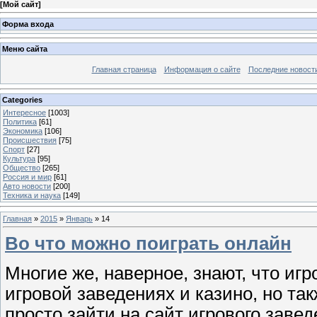
[
Мой сайт
]
Форма входа
Меню сайта
Главная страница
Информация о сайте
Последние новост
Categories
Интересное
[1003]
Политика
[61]
Экономика
[106]
Происшествия
[75]
Спорт
[27]
Культура
[95]
Общество
[265]
Россия и мир
[61]
Авто новости
[200]
Техника и наука
[149]
Главная
»
2015
»
Январь
»
14
Во что можно поиграть онлайн
Многие же, наверное, знают, что игр
игровой заведениях и казино, но так
просто зайти на сайт игрового завед