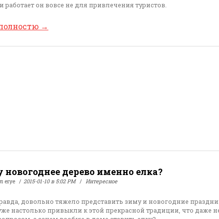
 и работает он вовсе не для привлечения туристов.
 полностю
→
 новогоднее дерево именно елка?
ал
erye
2015-01-10 в 5:02 PM
Интересное
правда, довольно тяжело представить зиму и новогодние праздни
уже настолько привыкли к этой прекрасной традиции, что даже н
вопросом, а зачем вообще в доме ставить елку?