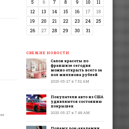
5
6
7
8
9
10
11
12
13
14
15
16
17
18
19
20
21
22
23
24
25
26
27
28
29
30
31
СВЕЖИЕ НОВОСТИ
Салон красоты по
франшизе сегодня
можно открыть всего за
пол миллиона рублей
2025-05-27 в 7:52 AM
Покупатели авто из США
удивляются состоянию
покрышек
2025-05-27 в 7:48 AM
 ее
Почему рок-академии