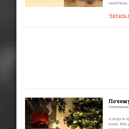
скептики,
Читать
Почему
Опубликов
А ведь и 
елки. Мы 
задаемся 