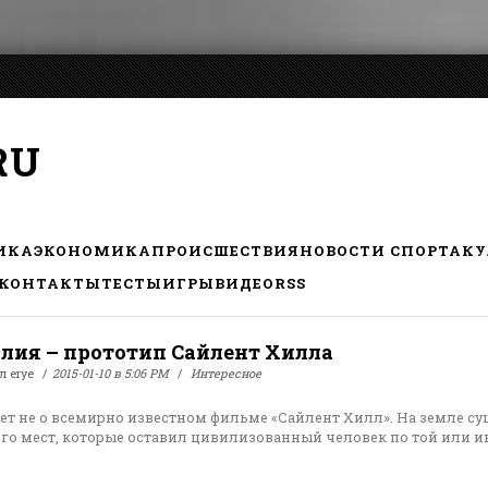
RU
ИКА
ЭКОНОМИКА
ПРОИСШЕСТВИЯ
НОВОСТИ СПОРТА
КУ
КОНТАКТЫ
ТЕСТЫ
ИГРЫ
ВИДЕО
RSS
лия – прототип Сайлент Хилла
ал
erye
2015-01-10 в 5:06 PM
Интересное
ет не о всемирно известном фильме «Сайлент Хилл». На земле су
го мест, которые оставил цивилизованный человек по той или и