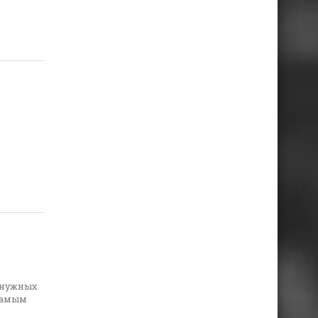
ненужных
 самым