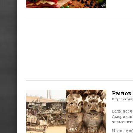
Рынок 
Опубликов
Если посл
Американс
знамениты
И это не 