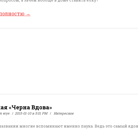
 полностю
→
кая «Черна Вдова»
ал
erye
2015-01-10 в 5:01 PM
Интересное
названии многие вспоминают именно паука. Ведь это самый ядо