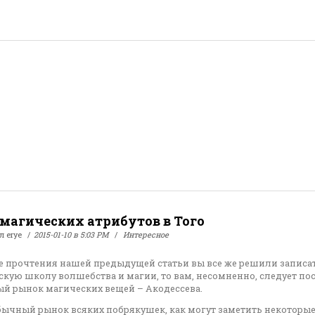
магических атрибутов в Того
ал
erye
2015-01-10 в 5:03 PM
Интересное
е прочтения нашей предыдущей статьи вы все же решили записат
кую школу волшебства и магии, то вам, несомненно, следует по
й рынок магических вещей – Акодессева.
обычный рынок всяких побрякушек, как могут заметить некоторы