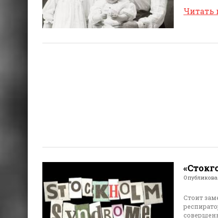
Читать
«Стокг
Опубликов
Стоит зам
респирато
совершенн