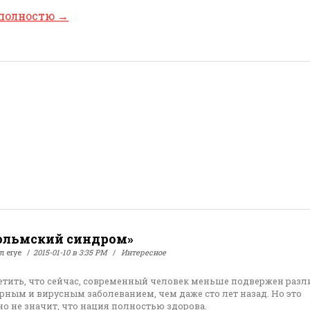
 полностю
→
ольмский синдром»
ал
erye
2015-01-10 в 3:35 PM
Интересное
етить, что сейчас, современный человек меньше подвержен раз
рным и вирусным заболеванием, чем даже сто лет назад. Но это
о не значит, что нация полностью здорова.