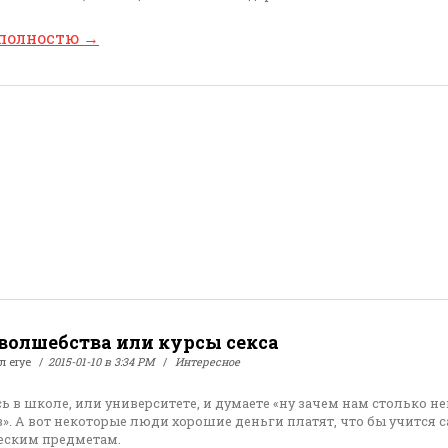
 полностю
→
волшебства или курсы секса
ал
erye
2015-01-10 в 3:34 PM
Интересное
сь в школе, или университете, и думаете «ну зачем нам столько 
». А вот некоторые люди хорошие деньги платят, что бы учится
еским предметам.