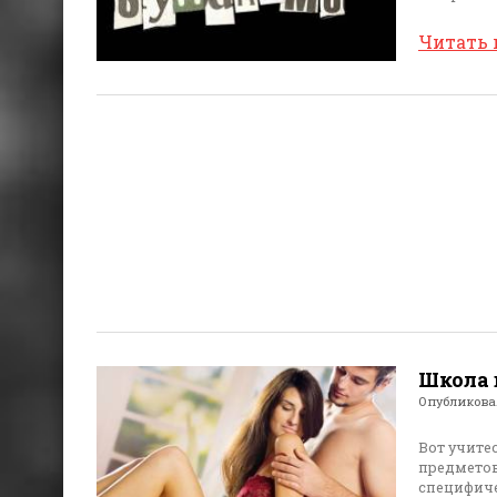
Читать
Школа 
Опубликов
Вот учите
предметов
специфич