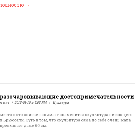
 полностю
→
разочаровывающие достопримечательности
ал
erye
2015-01-10 в 5:05 PM
Культура
 место в это списки занимает знаменитая скульптура писающего
 Брюссели. Суть в том, что скульптура сама по себе очень мала –
 превышает даже 60 см.