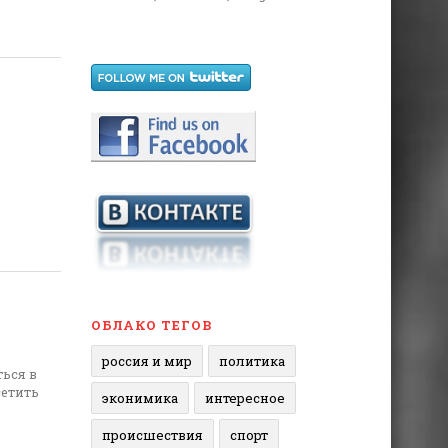
ОБЛАКО ТЕГОВ
россия и мир
политика
ься в
сетить
эконимика
интересное
происшествия
спорт
е