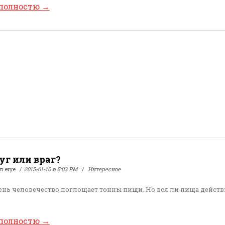
 полностю
→
уг или враг?
ал
erye
2015-01-10 в 5:03 PM
Интересное
нь человечество поглощает тонны пищи. Но вся ли пища дейст
 полностю
→