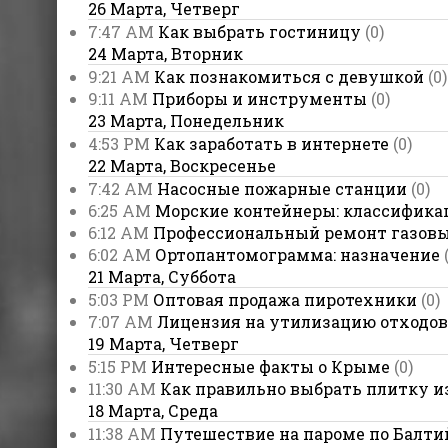
26 Марта, Четверг
7:47 AM
Как выбрать гостиницу
(0)
24 Марта, Вторник
9:21 AM
Как познакомиться с девушкой
(0)
9:11 AM
Приборы и инструменты
(0)
23 Марта, Понедельник
4:53 PM
Как заработать в интернете
(0)
22 Марта, Воскресенье
7:42 AM
Насосные пожарные станции
(0)
6:25 AM
Морские контейнеры: классифика
6:12 AM
Профессиональный ремонт газовы
6:02 AM
Ортопантомограмма: назначение
21 Марта, Суббота
5:03 PM
Оптовая продажа пиротехники
(0)
7:07 AM
Лицензия на утилизацию отходов
19 Марта, Четверг
5:15 PM
Интересные факты о Крыме
(0)
11:30 AM
Как правильно выбрать плитку и
18 Марта, Среда
11:38 AM
Путешествие на пароме по Балт