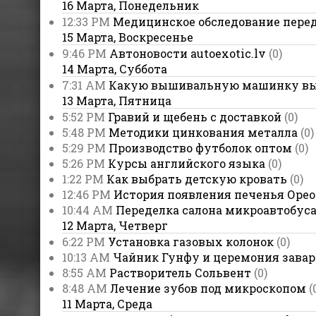
16 Марта, Понедельник
12:33 PM
Медицинское обследование пере
15 Марта, Воскресенье
9:46 PM
Автоновости autoexotic.lv
(0)
14 Марта, Суббота
7:31 AM
Какую вышивальную машинку вы
13 Марта, Пятница
5:52 PM
Гравий и щебень с доставкой
(0)
5:48 PM
Методики цинкования металла
(0)
5:29 PM
Производство футболок оптом
(0)
5:26 PM
Курсы английского языка
(0)
1:22 PM
Как выбрать детскую кровать
(0)
12:46 PM
История появления печенья Орео
10:44 AM
Переделка салона микроавтобус
12 Марта, Четверг
6:22 PM
Установка газовых колонок
(0)
10:13 AM
Чайник Гунфу и церемония зава
8:55 AM
Растворитель Сольвент
(0)
8:48 AM
Лечение зубов под микроскопом
(
11 Марта, Среда