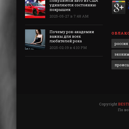
Покупатели авто из США
удивляются состоянию
покрышек
2025-05-27 в 7:48 AM
Почему рок-академии
ОБЛАКО
важны для всех
любителей рока
россия
2025-02-19 в 4:10 PM
экони
проис
Copyright
BEST
По во