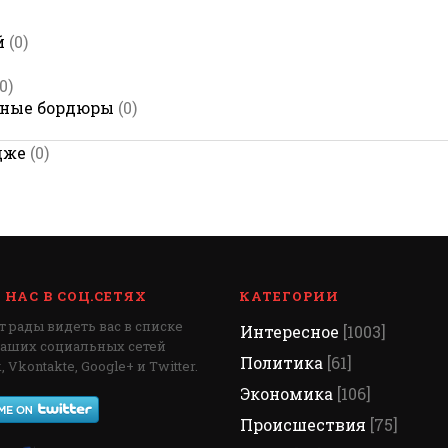
й
(0)
(0)
жные бордюры
(0)
дже
(0)
НАС В СОЦ.СЕТЯХ
КАТЕГОРИИ
 рады видеть вас в списке
Интересное
[1003]
наших социальных сетей
Политика
[61]
 Vkontakte, Google+ и Twitter.
Экономика
[106]
Происшествия
[75]