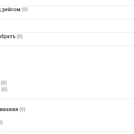
д рейсом
(0)
брать
(0)
(0)
а
(0)
ривания
(0)
0)