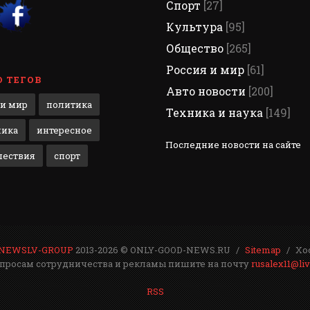
Спорт
[27]
Культура
[95]
Общество
[265]
Россия и мир
[61]
 ТЕГОВ
Авто новости
[200]
 и мир
политика
Техника и наука
[149]
мика
интересное
Последние новости на сайте
шествия
спорт
NEWSLV-GROUP
2013-2026 © ONLY-GOOD-NEWS.RU
Sitemap
Хо
просам сотрудничества и рекламы пишите на почту
rusalex11@li
RSS