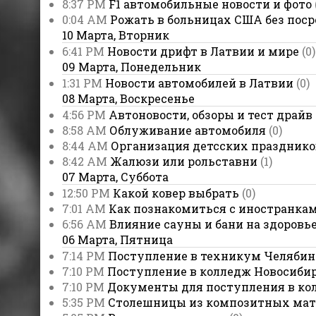
8:37 PM
F1 автомобильные новости и фото
0:04 AM
Рожать в больницах США без пос
10 Марта, Вторник
6:41 PM
Новости дрифт в Латвии и мире
(0)
09 Марта, Понедельник
1:31 PM
Новости автомобилей в Латвии
(0)
08 Марта, Воскресенье
4:56 PM
Автоновости, обзоры и тест драйв
8:58 AM
Облуживание автомобиля
(0)
8:44 AM
Организация детсских празднико
8:42 AM
Жалюзи или рольставни
(1)
07 Марта, Суббота
12:50 PM
Какой ковер выбрать
(0)
7:01 AM
Как познакомиться с иностранкам
6:56 AM
Влияние сауны и бани на здоровь
06 Марта, Пятница
7:14 PM
Поступление в техникум Челябин
7:10 PM
Поступление в колледж Новосиби
7:10 PM
Документы для поступления в ко
5:35 PM
Столешницы из композитных мат