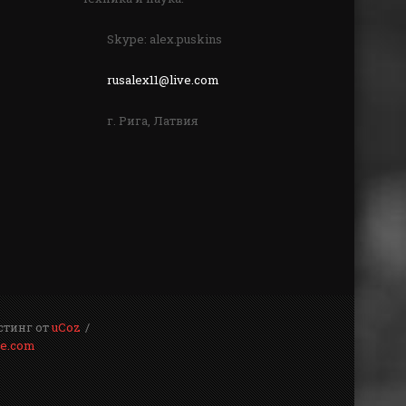
Skype: alex.puskins
rusalex11@live.com
г. Рига, Латвия
стинг от
uCoz
ve.com