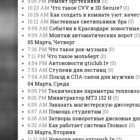
5:05 PM
Ремонт оргтехники
(0)
10:23 AM
Что такое CVV и 3D Secure?
(0)
10:18 AM
Как создать в комнате уют: каче
10:12 AM
Настенные светильники: бра
(0)
9:59 AM
События в Краснодаре: новостные
9:09 AM
Монтаж автоматических ворот
(0)
05 Марта, Четверг
7:36 PM
Что такое рок-музыка
(0)
7:11 PM
Что такое мольберт
(0)
4:54 PM
Автоновости gticlub.lv
(0)
7:53 AM
Ступени для лестниц
(0)
7:04 AM
Поход в СПА-салон для мужчин
(0
04 Марта, Среда
8:09 PM
Технические параметры теплоиз
8:05 PM
Минитрактор МТЗ 132 Н
(0)
6:59 AM
Заказать магистерскую диссерта
6:57 AM
Помощь студентам
(0)
6:38 AM
Затворы поворотные дисковые д
6:32 AM
Как работает система Глонасс
(0)
03 Марта, Вторник
11:31 PM
Новости авто avtopark.lv
(0)