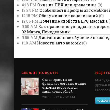
4:18 PM
Окна из ПВХ или древесины
(0)
12:24 PM
Особенности аренды автомобиле
12:15 PM
Обслуживание канализаций
(0)
12:06 PM
Полезные свойства LPG массажа
9:50 AM
Как правильно укладывать доро
02 Марта, Понедельник
9:55 AM
Дистанционное обучение в колле
1:10 AM
Новости авто autotek
(0)
СВЕЖИЕ НОВОСТИ
ИЩИТЕ 
Салон красоты по
Мы будет
франшизе сегодня можно
друзей 
открыть всего за пол
Facebook,
миллиона рублей
2025-05-27 в 7:52 AM