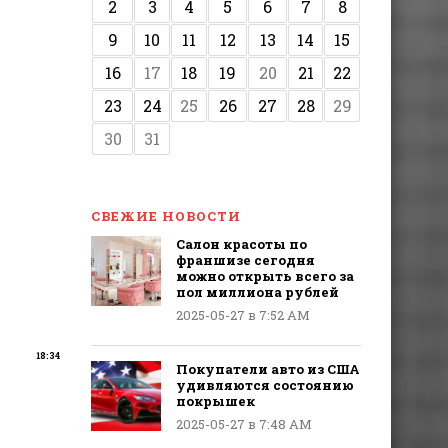
2
3
4
5
6
7
8
9
10
11
12
13
14
15
16
17
18
19
20
21
22
23
24
25
26
27
28
29
30
31
СВЕЖИЕ НОВОСТИ
Салон красоты по
франшизе сегодня
можно открыть всего за
пол миллиона рублей
2025-05-27 в 7:52 AM
18:34
Покупатели авто из США
удивляются состоянию
покрышек
2025-05-27 в 7:48 AM