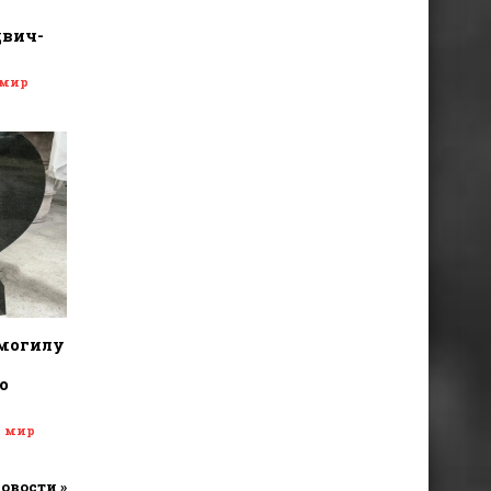
двич-
 мир
 могилу
о
и мир
новости »