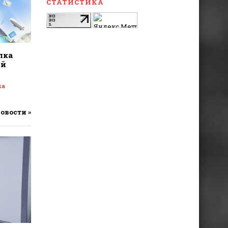
СТАТИСТИКА
лка
ой
ка
новости »