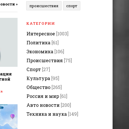
новости »
происшествия
спорт
КАТЕГОРИИ
Интересное
[1003]
Политика
[61]
Экономика
[106]
Происшествия
[75]
Спорт
[27]
дация
Культура
[95]
тной
Общество
[265]
ка
Россия и мир
[61]
Авто новости
[200]
Техника и наука
[149]