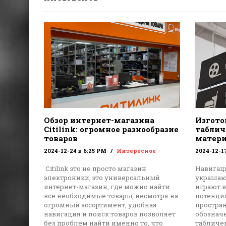
Обзор интернет-магазина
Изгото
Citilink: огромное разнообразие
табличе
товаров
матери
2024-12-24 в 6:25 PM
Интересное
2024-12-1
Citilink это не просто магазин
Навигац
электроники, это универсальный
украшают
интернет-магазин, где можно найти
играют 
все необходимые товары, несмотря на
потенци
огромный ассортимент, удобная
простра
навигация и поиск товаров позволяет
обознач
без проблем найти именно то, что
табличе