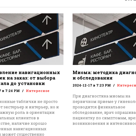
вление навигационных
Миома: методика диагн
к на заказ: от выбора
и обследования
ала до установки
2024-12-17 в 7:23 PM
Интересн
7 в 7:24 PM
Интересное
При диагностика миомы на
ионные таблички не просто
первичном приеме у гинекол
 экстерьер и интерьер, но и
проводится физикальное
важную роль в ориентации
обследование, врач опрашива
альных клиентов в
пациентку по симптомам, вр
нстве, наличие хорошо
возникновения и интенсивнос
енных навигационных
к может существенно