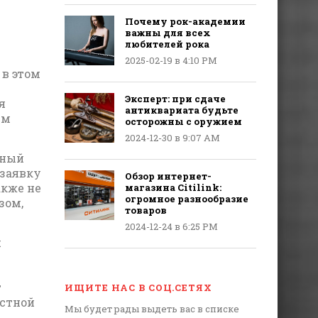
Почему рок-академии
важны для всех
любителей рока
2025-02-19 в 4:10 PM
 в этом
Эксперт: при сдаче
я
антиквариата будьте
ем
осторожны с оружием
2024-12-30 в 9:07 AM
жный
 заявку
Обзор интернет-
акже не
магазина Citilink:
огромное разнообразие
зом,
товаров
2024-12-24 в 6:25 PM
я
т
ИЩИТЕ НАС В СОЦ.СЕТЯХ
естной
Мы будет рады выдеть вас в списке