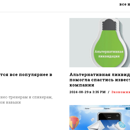
все 
тся все популярнее в
Альтернативная ликви
помогла спастись извес
компании
2024-08-29 в 3:35 PM
Экономи
знес-тренерам и спикерам,
вои навыки