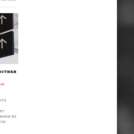
остики
ое
ога
ет
емени их
ти.