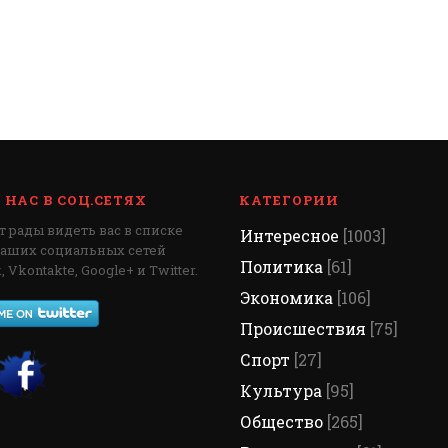
НАС В СОЦ.СЕТЯХ
КАТЕГОРИИ
 рады видеть вас в списке
Интересное
[1003]
наших социальных сетей
Политика
[61]
 Vkontakte, Google+ и Twitter.
Экономика
[106]
Происшествия
[75]
Спорт
[27]
Культура
[95]
Общество
[265]