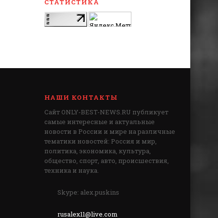
СТАТИСТИКА
НАШИ КОНТАКТЫ
Сайт ONLY-BEST-NEWS.RU публикует
самые интересные и актуальные
новости в России и мире на различные
тематики новостей: Россия и мир,
политика, экономика, культура,
общество, спорт, авто, происшествия,
техника и наука.
Skype: alex.puskins
rusalex11@live.com