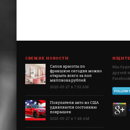
СВЕЖИЕ НОВОСТИ
ИЩИТЕ 
Салон красоты по
Мы будет
франшизе сегодня можно
друзей 
открыть всего за пол
Facebook,
миллиона рублей
2025-05-27 в 7:52 AM
Покупатели авто из США
удивляются состоянию
покрышек
2025-05-27 в 7:48 AM