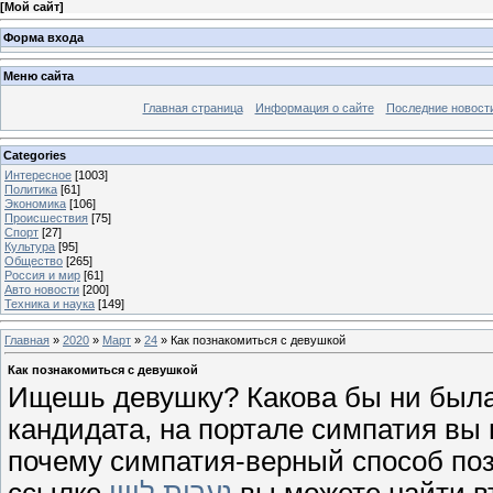
[
Мой сайт
]
Форма входа
Меню сайта
Главная страница
Информация о сайте
Последние новост
Categories
Интересное
[1003]
Политика
[61]
Экономика
[106]
Происшествия
[75]
Спорт
[27]
Культура
[95]
Общество
[265]
Россия и мир
[61]
Авто новости
[200]
Техника и наука
[149]
Главная
»
2020
»
Март
»
24
» Как познакомиться с девушкой
Как познакомиться с девушкой
Ищешь девушку? Какова бы ни была
кандидата, на портале симпатия вы 
почему симпатия-верный способ поз