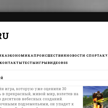
RU
ИКА
ЭКОНОМИКА
ПРОИСШЕСТВИЯ
НОВОСТИ СПОРТА
КУ
КОНТАКТЫ
ТЕСТЫ
ИГРЫ
ВИДЕО
RSS
ей
айн игра, которую уже оценили 30
 в прекрасный, живой мир, взлетев на
з десятков небесных созданий.
очными подземельями, он упадет к