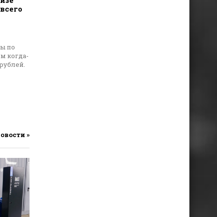
изе
всего
ты по
м когда-
рублей.
ь
новости »