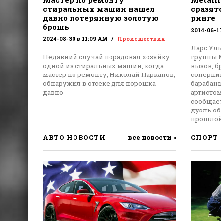
Мастер по ремонту
Metalli
стиральных машин нашел
сразят
давно потерянную золотую
ринге
брошь
2014-06-1
2024-08-30 в 11:09 AM
Происшествия
Ларс Уль
Недавний случай порадовал хозяйку
группы M
одной из стиральных машин, когда
вызов, 
мастер по ремонту, Николай Парканов,
соперни
обнаружил в отсеке для порошка
барабанщ
давно
артисто
сообщает
дуэль о
прошлой
АВТО НОВОСТИ
все новости »
СПОРТ