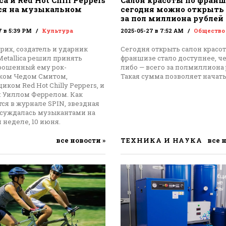
ca и Red Hot Chili Peppers
Салон красоты по франш
ся на музыкальном
сегодня можно открыть 
за пол миллиона рублей
7 в 5:39 PM
Культура
2025-05-27 в 7:52 AM
Общество
рих, создатель и ударник
Сегодня открыть салон красо
etallica решил принять
франшизе стало доступнее, че
брошенный ему рок-
либо — всего за полмиллиона 
ком Чедом Смитом,
Такая сумма позволяет начат
иком Red Hot Chilly Peppers, и
м Уиллом Феррелом. Как
ся в журнале SPIN, звездная
бсуждалась музыкантами на
 неделе, 10 июня.
все новости »
ТЕХНИКА И НАУКА
все 