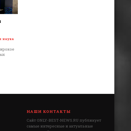
я
и наука
широкое
ных
НАШИ КОНТАКТЫ
Сайт ONLY-BEST-NEWS.RU публикует
самые интересные и актуальные