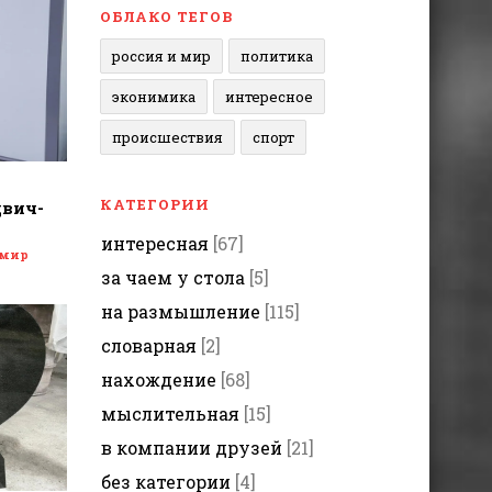
ОБЛАКО ТЕГОВ
россия и мир
политика
эконимика
интересное
происшествия
спорт
КАТЕГОРИИ
двич-
интересная
[67]
 мир
за чаем у стола
[5]
на размышление
[115]
словарная
[2]
нахождение
[68]
мыслительная
[15]
в компании друзей
[21]
без категории
[4]