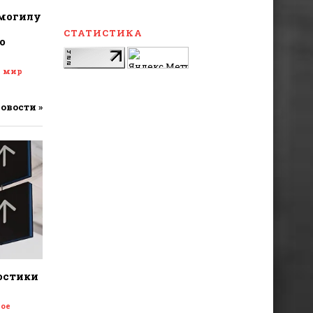
 могилу
СТАТИСТИКА
о
и мир
новости »
остики
ое