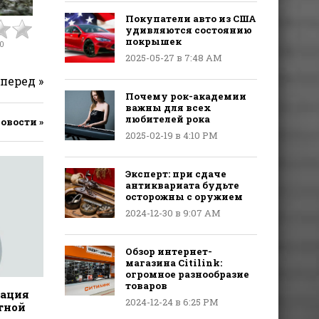
Покупатели авто из США
удивляются состоянию
покрышек
0
2025-05-27 в 7:48 AM
перед »
Почему рок-академии
важны для всех
любителей рока
новости »
2025-02-19 в 4:10 PM
Эксперт: при сдаче
антиквариата будьте
осторожны с оружием
2024-12-30 в 9:07 AM
Обзор интернет-
магазина Citilink:
огромное разнообразие
товаров
дация
2024-12-24 в 6:25 PM
тной