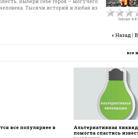
блесть. Выбери себе героя — могучего
 человека. Тысячи историй и любая из
Рейтинг
:
0.0
/
« Назад
|
В
все 
тся все популярнее в
Альтернативная ликви
помогла спастись извес