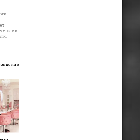
ога
ет
емени их
ти.
новости »