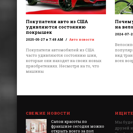
Покупатели авто из США
Почему
удивляются состоянию
на вел
покрышек
2024-07-2
2025-05-27 в 7:48 AM
Авто новости
Велосип
Покупатели автомобилей из США
популяр
часто удивляются состоянию шин,
вид тран
которые они находят на своих новых
всех воз
приобретениях. Несмотря на то, что
машины
СВЕЖИЕ НОВОСТИ
ИЩИТЕ 
Салон красоты по
Мы будет
франшизе сегодня можно
друзей 
открыть всего за пол