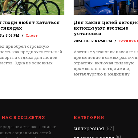
 люди любят кататься
Для каких целей сегодн
осипедах
используют азотные
установки
5 в 5:05 PM
Спорт
2024-10-07 в 6:50 PM
Техника 
ед приобрел огромную
ность как предпочтительный
Азотные установки находят 
спорта и отдыха для людей
применение в самых различ
растов. Одна из основных
отраслях, включая пищевую
промышленность, химию,
металлургию и медицину.
НАС В СОЦ.СЕТЯХ
КАТЕГОРИИ
 рады видеть вас в списке
интересная
[67]
наших социальных сетей
за чаем у стола
[5]