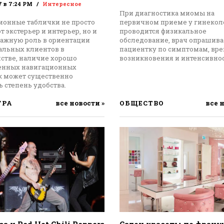
7 в 7:24 PM
Интересное
При диагностика миомы на
ионные таблички не просто
первичном приеме у гинекол
 экстерьер и интерьер, но и
проводится физикальное
важную роль в ориентации
обследование, врач опрашива
альных клиентов в
пациентку по симптомам, вр
нстве, наличие хорошо
возникновения и интенсивнос
енных навигационных
к может существенно
 степень удобства.
УРА
все новости »
ОБЩЕСТВО
все 