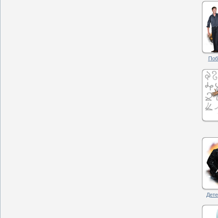
Поб
Дете