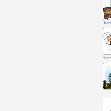
Время
Масян