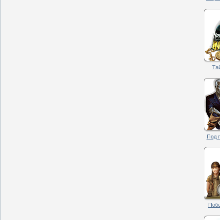
Та
Под п
Побе