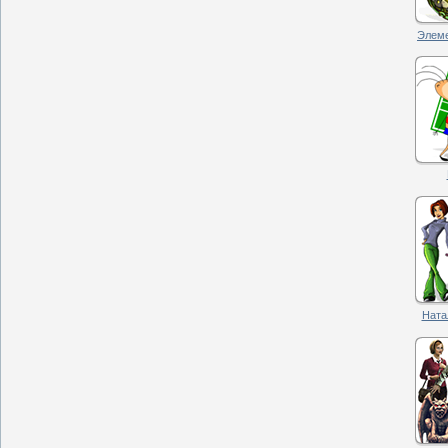
Элеме
Натал