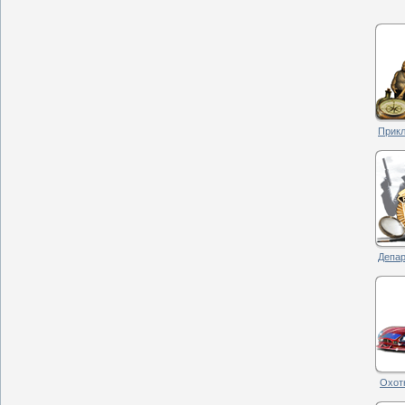
Прикл
Депар
Охотн