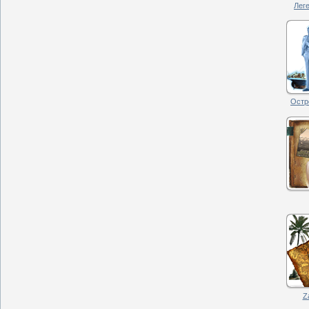
Леге
Остро
Z