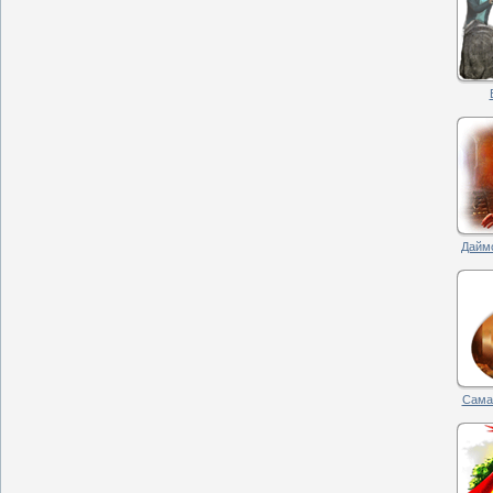
Даймо
Саман