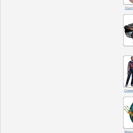
Охотн
Снежн
Морск