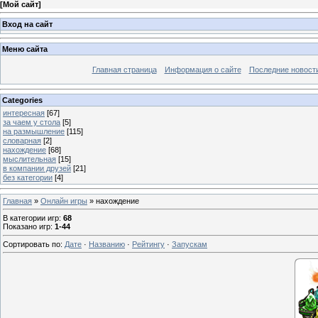
[
Мой сайт
]
Вход на сайт
Меню сайта
Главная страница
Информация о сайте
Последние новост
Categories
интересная
[67]
за чаем у стола
[5]
на размышление
[115]
словарная
[2]
нахождение
[68]
мыслительная
[15]
в компании друзей
[21]
без категории
[4]
Главная
»
Онлайн игры
» нахождение
В категории игр
:
68
Показано игр
:
1-44
Сортировать по
:
Дате
·
Названию
·
Рейтингу
·
Запускам