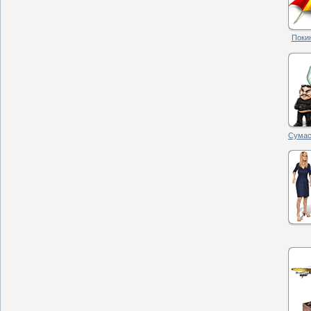
Покин
Сумас