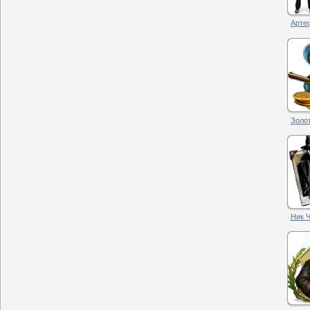
Артеф
Золот
Ник Ч