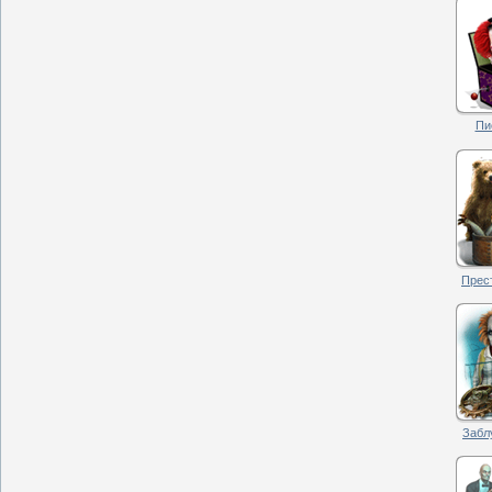
Пи
Прест
Забл