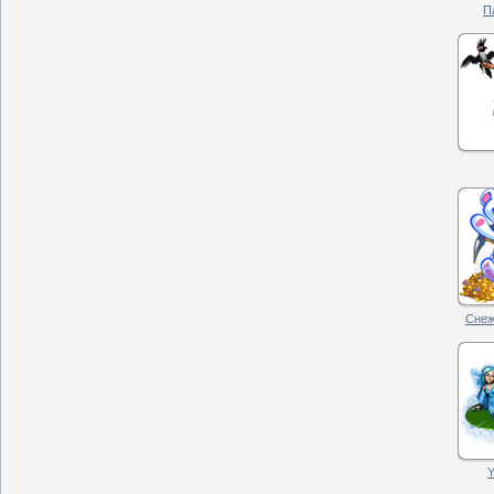
П
Снеж
Y