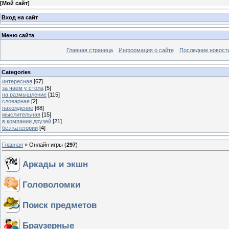
[
Мой сайт
]
Вход на сайт
Меню сайта
Главная страница
Информация о сайте
Последние новост
Categories
интересная
[67]
за чаем у стола
[5]
на размышление
[115]
словарная
[2]
нахождение
[68]
мыслительная
[15]
в компании друзей
[21]
без категории
[4]
Главная
»
Онлайн игры
(
297
)
Аркады и экшн
Головоломки
Поиск предметов
Браузерные