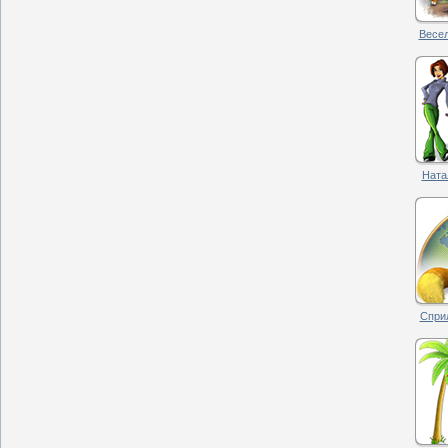
Весел
Натал
Сприл