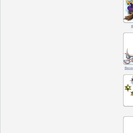
Ф
Весел