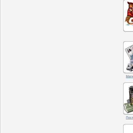
Магн
Пост