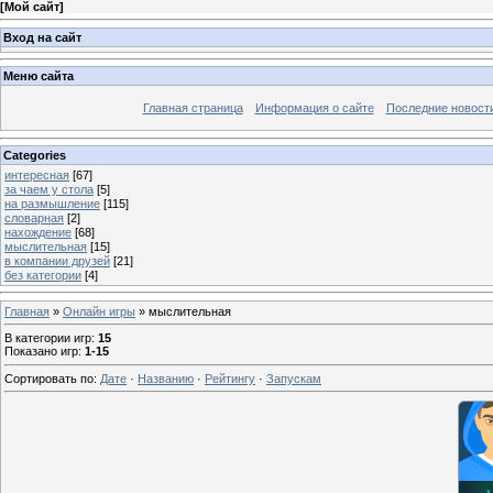
[
Мой сайт
]
Вход на сайт
Меню сайта
Главная страница
Информация о сайте
Последние новост
Categories
интересная
[67]
за чаем у стола
[5]
на размышление
[115]
словарная
[2]
нахождение
[68]
мыслительная
[15]
в компании друзей
[21]
без категории
[4]
Главная
»
Онлайн игры
» мыслительная
В категории игр
:
15
Показано игр
:
1-15
Сортировать по
:
Дате
·
Названию
·
Рейтингу
·
Запускам