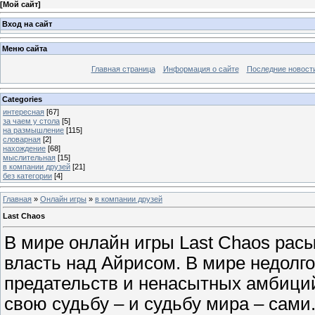
[
Мой сайт
]
Вход на сайт
Меню сайта
Главная страница
Информация о сайте
Последние новост
Categories
интересная
[67]
за чаем у стола
[5]
на размышление
[115]
словарная
[2]
нахождение
[68]
мыслительная
[15]
в компании друзей
[21]
без категории
[4]
Главная
»
Онлайн игры
»
в компании друзей
Last Chaos
В мире онлайн игры Last Chaos рас
власть над Айрисом. В мире недолг
предательств и ненасытных амбици
свою судьбу – и судьбу мира – сами