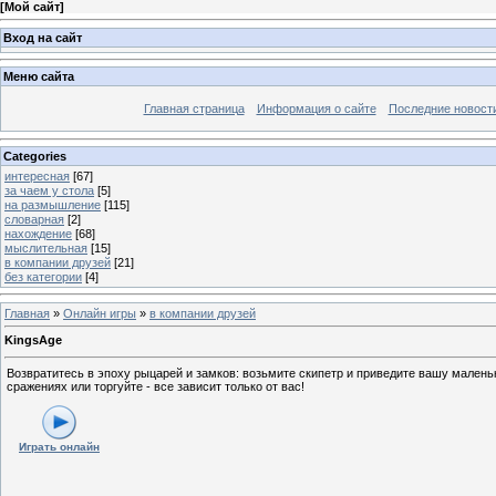
[
Мой сайт
]
Вход на сайт
Меню сайта
Главная страница
Информация о сайте
Последние новост
Categories
интересная
[67]
за чаем у стола
[5]
на размышление
[115]
словарная
[2]
нахождение
[68]
мыслительная
[15]
в компании друзей
[21]
без категории
[4]
Главная
»
Онлайн игры
»
в компании друзей
KingsAge
Возвратитесь в эпоху рыцарей и замков: возьмите скипетр и приведите вашу мален
сражениях или торгуйте - все зависит только от вас!
Играть онлайн