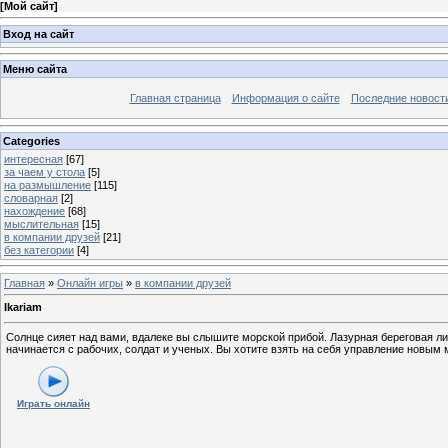
[
Мой сайт
]
Вход на сайт
Меню сайта
Главная страница
Информация о сайте
Последние новост
Categories
интересная
[67]
за чаем у стола
[5]
на размышление
[115]
словарная
[2]
нахождение
[68]
мыслительная
[15]
в компании друзей
[21]
без категории
[4]
Главная
»
Онлайн игры
»
в компании друзей
Ikariam
Солнце сияет над вами, вдалеке вы слышите морской прибой. Лазурная береговая ли
начинается с рабочих, солдат и ученых. Вы хотите взять на себя управление новым
Играть онлайн