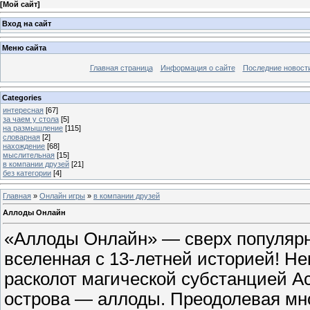
[
Мой сайт
]
Вход на сайт
Меню сайта
Главная страница
Информация о сайте
Последние новост
Categories
интересная
[67]
за чаем у стола
[5]
на размышление
[115]
словарная
[2]
нахождение
[68]
мыслительная
[15]
в компании друзей
[21]
без категории
[4]
Главная
»
Онлайн игры
»
в компании друзей
Аллоды Онлайн
«Аллоды Онлайн» — сверх популярн
вселенная с 13-летней историей! Н
расколот магической субстанцией А
острова — аллоды. Преодолевая мн