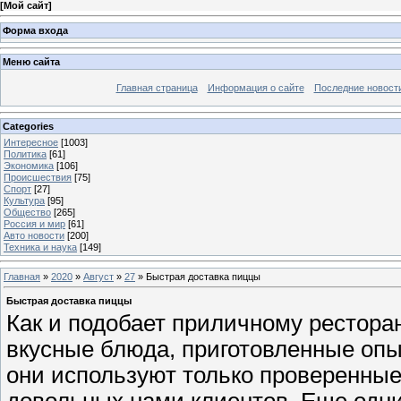
[
Мой сайт
]
Форма входа
Меню сайта
Главная страница
Информация о сайте
Последние новост
Categories
Интересное
[1003]
Политика
[61]
Экономика
[106]
Происшествия
[75]
Спорт
[27]
Культура
[95]
Общество
[265]
Россия и мир
[61]
Авто новости
[200]
Техника и наука
[149]
Главная
»
2020
»
Август
»
27
» Быстрая доставка пиццы
Быстрая доставка пиццы
Как и подобает приличному рестора
вкусные блюда, приготовленные оп
они используют только проверенные