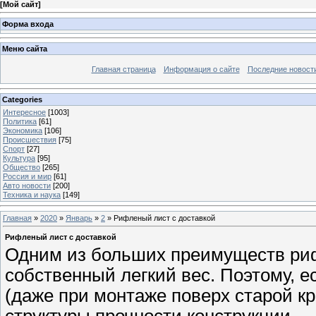
[
Мой сайт
]
Форма входа
Меню сайта
Главная страница
Информация о сайте
Последние новост
Categories
Интересное
[1003]
Политика
[61]
Экономика
[106]
Происшествия
[75]
Спорт
[27]
Культура
[95]
Общество
[265]
Россия и мир
[61]
Авто новости
[200]
Техника и наука
[149]
Главная
»
2020
»
Январь
»
2
» Рифленый лист с доставкой
Рифленый лист с доставкой
Одним из больших преимуществ риф
собственный легкий вес. Поэтому, 
(даже при монтаже поверх старой кр