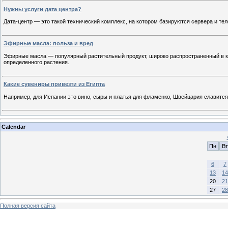
Нужны услуги дата центра?
Дата-центр — это такой технический комплекс, на котором базируются сервера и т
Эфирные масла: польза и вред
Эфирные масла — популярный растительный продукт, широко распространенный в к
определенного растения.
Какие сувениры привезти из Египта
Например, для Испании это вино, сыры и платья для фламенко, Швейцария славится
Calendar
Пн
Вт
6
7
13
14
20
21
27
28
Полная версия сайта