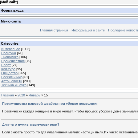
[
Мой сайт
]
Форма входа
Меню сайта
Главная страница
Информация о сайте
Последние новост
Categories
Интересное
[1003]
Политика
[61]
Экономика
[106]
Происшествия
[75]
Спорт
[27]
Культура
[95]
Общество
[265]
Россия и мир
[61]
Авто новости
[200]
Техника и наука
[149]
Главная
»
2020
»
Январь
»
15
Преимущества паровой швабры при уборке помещения
Практически каждая женщина в мире желает, чтобы процесс уборки в доме занимал 
Для чего нужны пылеуловители?
Если сказать просто, то для улавливания мелких частиц и пыли.Их часто устанавлив