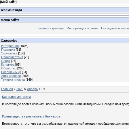
[
Мой сайт
]
Форма входа
Меню сайта
Главная страница
Информация о сайте
Последние новост
Categories
Интересное
[1003]
Политика
[61]
Экономика
[106]
Происшествия
[75]
Спорт
[27]
Культура
[95]
Общество
[265]
Россия и мир
[61]
Авто новости
[200]
Техника и наука
[149]
Главная
»
2020
»
Январь
»
19
Как накачать ноги
В настоящее время накачать ноги можно различными методиками. Сегодня вам дос
Преимущества рекламных баннеров
Безопасность того, что вы разрабатываете правильный имидж и сообщение для комп