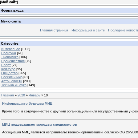
[
Мой сайт
]
Форма входа
Меню сайта
Главная страница
Информация о сайте
Последние новост
Categories
Интересное
[1003]
Политика
[61]
Экономика
[106]
Происшествия
[75]
Спорт
[27]
Культура
[95]
Общество
[265]
Россия и мир
[61]
Авто новости
[200]
Техника и наука
[149]
Главная
»
2020
»
Январь
»
10
Информация о будущем МИЦ
Кроме того, в сотрудничестве с другими организациями или государственными учр
МИЦ поддерживает молодых специалистов
Ассоциация МИЦ является неправительственной организацией, согласно OG 26/2000