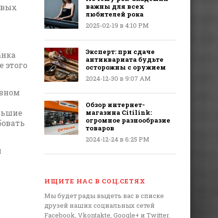
овых
важны для всех
любителей рока
2025-02-19 в 4:10 PM
Эксперт: при сдаче
анка
антиквариата будьте
е этого
осторожны с оружием
2024-12-30 в 9:07 AM
овном
Обзор интернет-
ольшие
магазина Citilink:
огромное разнообразие
бовать
товаров
2024-12-24 в 6:25 PM
й
ИЩИТЕ НАС В СОЦ.СЕТЯХ
Мы будет рады выдеть вас в списке
друзей наших социальных сетей
Facebook, Vkontakte, Google+ и Twitter.