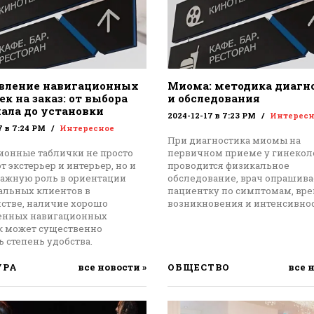
вление навигационных
Миома: методика диагн
к на заказ: от выбора
и обследования
ала до установки
2024-12-17 в 7:23 PM
Интересн
7 в 7:24 PM
Интересное
При диагностика миомы на
ионные таблички не просто
первичном приеме у гинекол
 экстерьер и интерьер, но и
проводится физикальное
важную роль в ориентации
обследование, врач опрашива
альных клиентов в
пациентку по симптомам, вр
нстве, наличие хорошо
возникновения и интенсивнос
енных навигационных
к может существенно
 степень удобства.
УРА
все новости »
ОБЩЕСТВО
все 