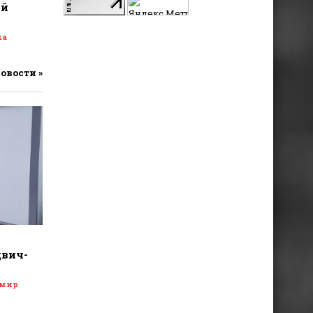
ой
ка
новости »
двич-
 мир