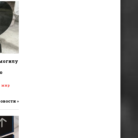
 могилу
о
и мир
новости »