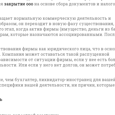
ся
закрытие ооо
на основе сбора документов и налог
кращает нормальную коммерческую деятельность и
образом, он переходит в новую фазу существования,
 этап, когда актив фирмы (имущество, деньги из б
орам, которые назначаются ассоциированными. Посл
твования фирмы как юридического лица, что в осн
ли. Компания может оставаться такой распущенной
 зависимости от ситуации фирмы, если у нее есть б
ьности. Или если у него нет долгов, он может потре
е, чем бухгалтер, ликвидатор-иностранец для ваше
 специфики вашей деятельности, ни причин, которые
ь