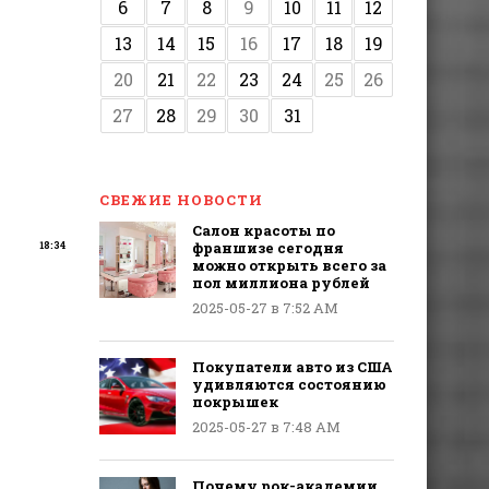
6
7
8
9
10
11
12
13
14
15
16
17
18
19
20
21
22
23
24
25
26
27
28
29
30
31
СВЕЖИЕ НОВОСТИ
Салон красоты по
франшизе сегодня
18:34
можно открыть всего за
пол миллиона рублей
2025-05-27 в 7:52 AM
Покупатели авто из США
удивляются состоянию
покрышек
2025-05-27 в 7:48 AM
Почему рок-академии