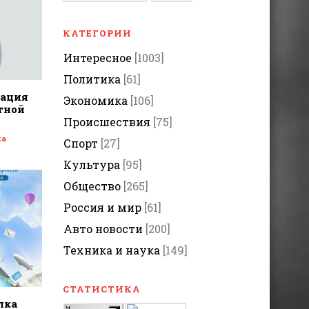
КАТЕГОРИИ
Интересное
[1003]
Политика
[61]
дация
Экономика
[106]
тной
Происшествия
[75]
ка
Спорт
[27]
Культура
[95]
Общество
[265]
Россия и мир
[61]
Авто новости
[200]
Техника и наука
[149]
СТАТИСТИКА
лка