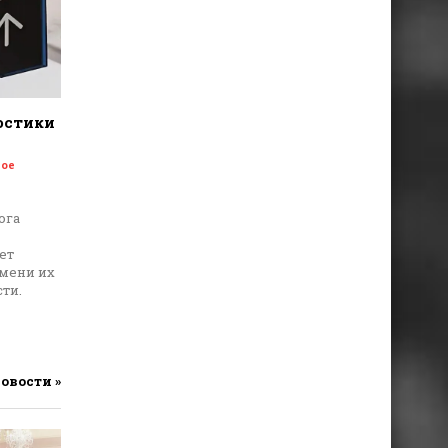
остики
ое
ога
ет
емени их
ти.
новости »