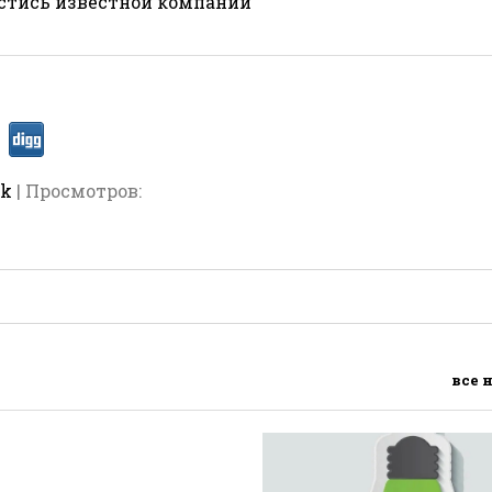
стись известной компании
rk
| Просмотров:
все 