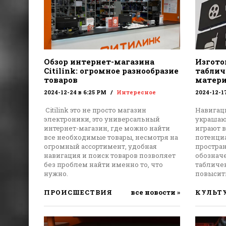
Обзор интернет-магазина
Изгото
Citilink: огромное разнообразие
табличе
товаров
матери
2024-12-24 в 6:25 PM
Интересное
2024-12-1
Citilink это не просто магазин
Навигац
электроники, это универсальный
украшают
интернет-магазин, где можно найти
играют 
все необходимые товары, несмотря на
потенци
огромный ассортимент, удобная
простра
навигация и поиск товаров позволяет
обознач
без проблем найти именно то, что
табличе
нужно.
повысить
ПРОИСШЕСТВИЯ
все новости »
КУЛЬТ