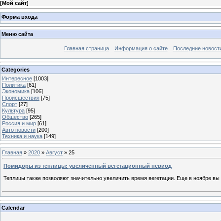
[
Мой сайт
]
Форма входа
Меню сайта
Главная страница
Информация о сайте
Последние новост
Categories
Интересное
[1003]
Политика
[61]
Экономика
[106]
Происшествия
[75]
Спорт
[27]
Культура
[95]
Общество
[265]
Россия и мир
[61]
Авто новости
[200]
Техника и наука
[149]
Главная
»
2020
»
Август
»
25
Помидоры из теплицы: увеличенный вегетационный период
Теплицы также позволяют значительно увеличить время вегетации. Еще в ноябре вы
Calendar