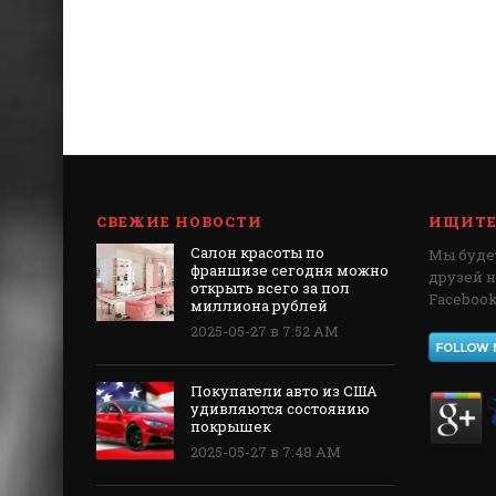
СВЕЖИЕ НОВОСТИ
ИЩИТЕ 
Салон красоты по
Мы будет
франшизе сегодня можно
друзей 
открыть всего за пол
Facebook,
миллиона рублей
2025-05-27 в 7:52 AM
Покупатели авто из США
удивляются состоянию
покрышек
2025-05-27 в 7:48 AM