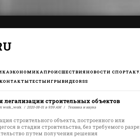
RU
ИКА
ЭКОНОМИКА
ПРОИСШЕСТВИЯ
НОВОСТИ СПОРТА
КУ
КОНТАКТЫ
ТЕСТЫ
ИГРЫ
ВИДЕО
RSS
я легализации строительных объектов
ал
work_work
2020-08-01 в 9:59 AM
Техника и наука
ация строительного объекта, построенного или
егося в стадии строительства, без требуемого разр
ительство путем получения решения