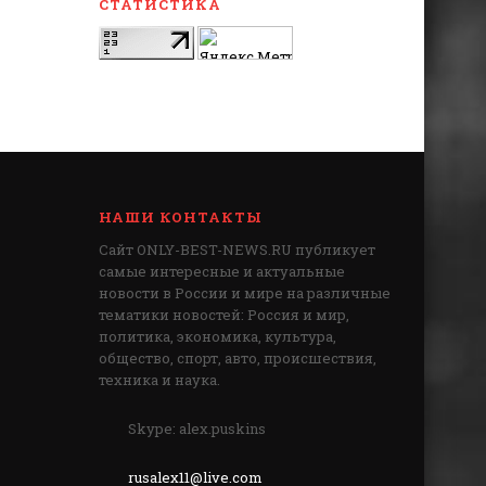
СТАТИСТИКА
НАШИ КОНТАКТЫ
Сайт ONLY-BEST-NEWS.RU публикует
самые интересные и актуальные
новости в России и мире на различные
тематики новостей: Россия и мир,
политика, экономика, культура,
общество, спорт, авто, происшествия,
техника и наука.
Skype: alex.puskins
rusalex11@live.com