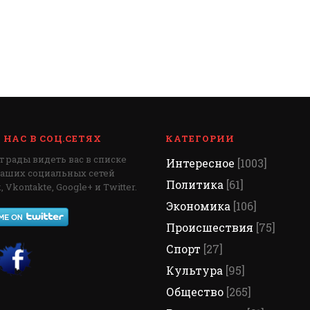
НАС В СОЦ.СЕТЯХ
КАТЕГОРИИ
 рады видеть вас в списке
Интересное
[1003]
наших социальных сетей
Политика
[61]
 Vkontakte, Google+ и Twitter.
Экономика
[106]
Происшествия
[75]
Спорт
[27]
Культура
[95]
Общество
[265]