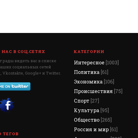
НАС В СОЦ.СЕТЯХ
КАТЕГОРИИ
 рады видеть вас в списке
Интересное
[1003]
наших социальных сетей
Политика
[61]
 Vkontakte, Google+ и Twitter.
Экономика
[106]
Происшествия
[75]
Спорт
[27]
Культура
[95]
Общество
[265]
Россия и мир
[61]
 ТЕГОВ