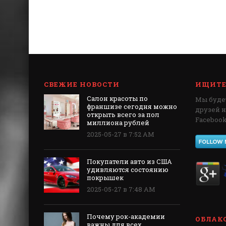
СВЕЖИЕ НОВОСТИ
ИЩИТЕ 
Салон красоты по
Мы будет
франшизе сегодня можно
друзей 
открыть всего за пол
Facebook,
миллиона рублей
2025-05-27 в 7:52 AM
Покупатели авто из США
удивляются состоянию
покрышек
2025-05-27 в 7:48 AM
Почему рок-академии
ОБЛАКО
важны для всех