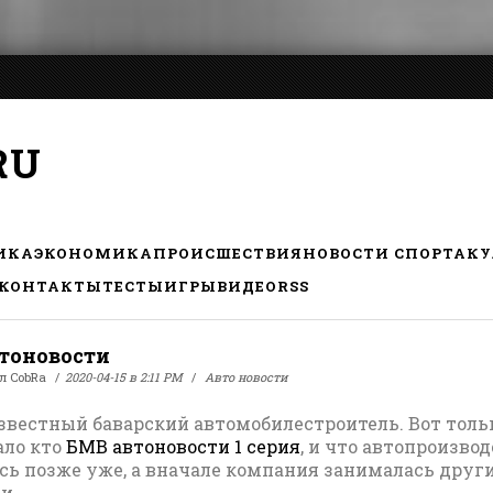
RU
ИКА
ЭКОНОМИКА
ПРОИСШЕСТВИЯ
НОВОСТИ СПОРТА
КУ
КОНТАКТЫ
ТЕСТЫ
ИГРЫ
ВИДЕО
RSS
тоновости
ал
CobRa
2020-04-15 в 2:11 PM
Авто новости
звестный баварский автомобилестроитель. Вот толь
ало кто
БМВ автоновости 1 серия
, и что автопроизво
сь позже уже, а вначале компания занималась друг
и.