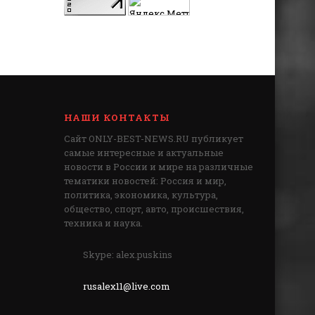
НАШИ КОНТАКТЫ
Сайт ONLY-BEST-NEWS.RU публикует
самые интересные и актуальные
новости в России и мире на различные
тематики новостей: Россия и мир,
политика, экономика, культура,
общество, спорт, авто, происшествия,
техника и наука.
Skype: alex.puskins
rusalex11@live.com