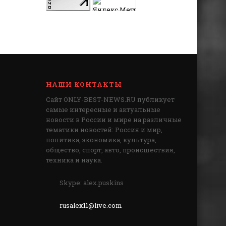
НАШИ КОНТАКТЫ
Сайт ONLY-BEST-NEWS.RU публикует
самые интересные и актуальные
новости в России и мире на различные
тематики новостей: Россия и мир,
политика, экономика, культура,
общество, спорт, авто, происшествия,
техника и наука.
Skype: alex.puskins
rusalex11@live.com