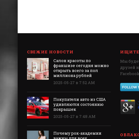
СВЕЖИЕ НОВОСТИ
ИЩИТЕ 
Салон красоты по
Мы будет
франшизе сегодня можно
друзей 
открыть всего за пол
Facebook,
миллиона рублей
2025-05-27 в 7:52 AM
Покупатели авто из США
удивляются состоянию
покрышек
2025-05-27 в 7:48 AM
Почему рок-академии
ОБЛАКО
важны для всех