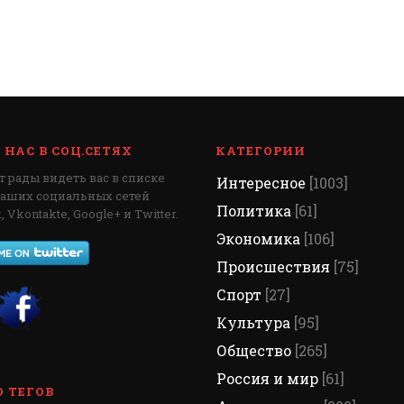
НАС В СОЦ.СЕТЯХ
КАТЕГОРИИ
 рады видеть вас в списке
Интересное
[1003]
наших социальных сетей
Политика
[61]
 Vkontakte, Google+ и Twitter.
Экономика
[106]
Происшествия
[75]
Спорт
[27]
Культура
[95]
Общество
[265]
Россия и мир
[61]
 ТЕГОВ