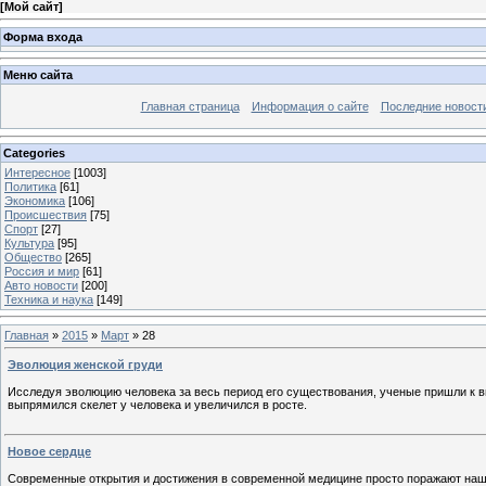
[
Мой сайт
]
Форма входа
Меню сайта
Главная страница
Информация о сайте
Последние новост
Categories
Интересное
[1003]
Политика
[61]
Экономика
[106]
Происшествия
[75]
Спорт
[27]
Культура
[95]
Общество
[265]
Россия и мир
[61]
Авто новости
[200]
Техника и наука
[149]
Главная
»
2015
»
Март
»
28
Эволюция женской груди
Исследуя эволюцию человека за весь период его существования, ученые пришли к в
выпрямился скелет у человека и увеличился в росте.
Новое сердце
Современные открытия и достижения в современной медицине просто поражают наш