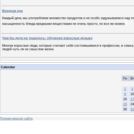
Вредная еда
Каждый день мы употребляем множество продуктов и не особо задумываемся над тем
насыщенность блюда вредными веществами не очень просто, но все же можно.
Чем бы дитя ни тешилось: обучение взрослых музыке
Многие взрослые люди, которые считают себя состоявшимися в профессии, в семье, к
людей чуть ли не смыслом жизни.
Calendar
Пн
Вт
2
3
9
10
16
17
23
24
30
31
Полная версия сайта