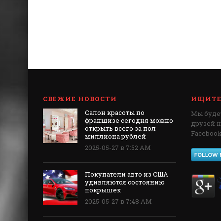
СВЕЖИЕ НОВОСТИ
ИЩИТЕ 
Салон красоты по
Мы будет
франшизе сегодня можно
друзей 
открыть всего за пол
Facebook,
миллиона рублей
2025-05-27 в 7:52 AM
Покупатели авто из США
удивляются состоянию
покрышек
2025-05-27 в 7:48 AM