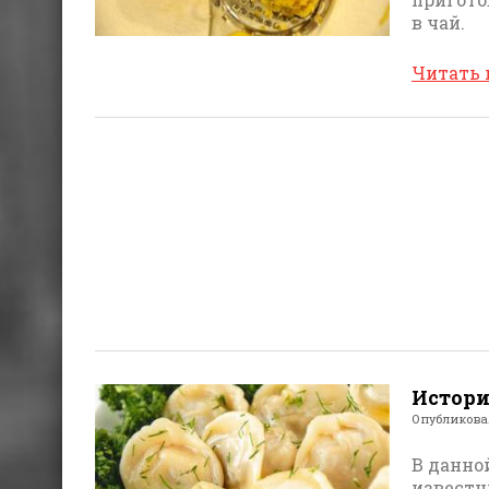
в чай.
Читать
Истори
Опубликов
В данно
известн