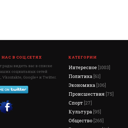
НАС В СОЦ.СЕТЯХ
КАТЕГОРИИ
 рады видеть вас в списке
Интересное
[1003]
наших социальных сетей
Политика
[61]
 Vkontakte, Google+ и Twitter.
Экономика
[106]
Происшествия
[75]
Спорт
[27]
Культура
[95]
Общество
[265]