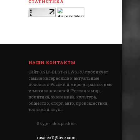
СТАТИСТИКА
НАШИ КОНТАКТЫ
Сайт ONLY-BEST-NEWS.RU публикует
самые интересные и актуальные
новости в России и мире на различные
тематики новостей: Россия и мир,
политика, экономика, культура,
общество, спорт, авто, происшествия,
техника и наука.
Skype: alex.puskins
rusalex11@live.com