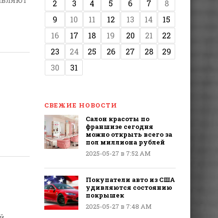
2
3
4
5
6
7
8
9
10
11
12
13
14
15
16
17
18
19
20
21
22
23
24
25
26
27
28
29
30
31
СВЕЖИЕ НОВОСТИ
Салон красоты по
франшизе сегодня
можно открыть всего за
пол миллиона рублей
2025-05-27 в 7:52 AM
Покупатели авто из США
удивляются состоянию
покрышек
2025-05-27 в 7:48 AM
й