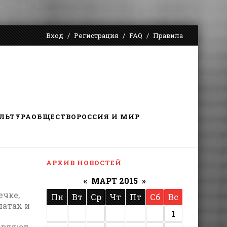
Вход
Регистрация
FAQ
Правила
ЛЬТУРА
ОБЩЕСТВО
РОССИЯ И МИР
АРХИВ НОВОСТЕЙ
«
МАРТ 2015
»
ечке,
Пн
Вт
Ср
Чт
Пт
Сб
Вс
латах и
1
бавляют