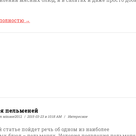
 полностю
→
я пельменей
ал
arinase2012
2015-03-23 в 10:18 AM
Интересное
й статье пойдет речь об одном из наиболее
ых блюд – пельменях. История появления пельмене