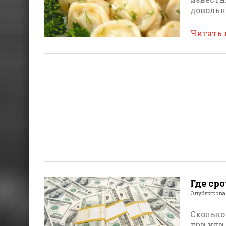
довольн
Читать
Где ср
Опубликов
Сколько
три или