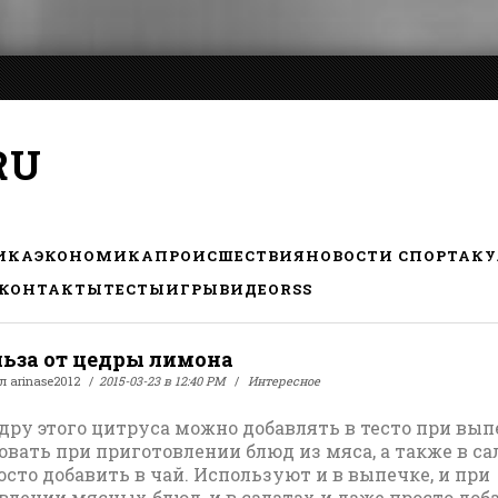
RU
ИКА
ЭКОНОМИКА
ПРОИСШЕСТВИЯ
НОВОСТИ СПОРТА
КУ
КОНТАКТЫ
ТЕСТЫ
ИГРЫ
ВИДЕО
RSS
льза от цедры лимона
ал
arinase2012
2015-03-23 в 12:40 PM
Интересное
дру этого цитруса можно добавлять в тесто при вып
овать при приготовлении блюд из мяса, а также в са
осто добавить в чай. Используют и в выпечке, и при
влении мясных блюд, и в салатах и даже просто до