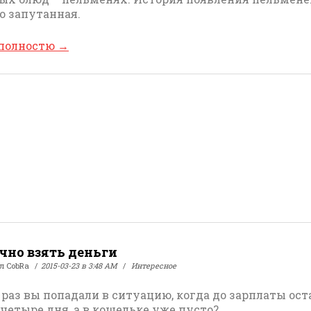
о запутанная.
 полностю
→
очно взять деньги
ал
CobRa
2015-03-23 в 3:48 AM
Интересное
 раз вы попадали в ситуацию, когда до зарплаты ост
 четыре дня, а в кошельке уже пусто?