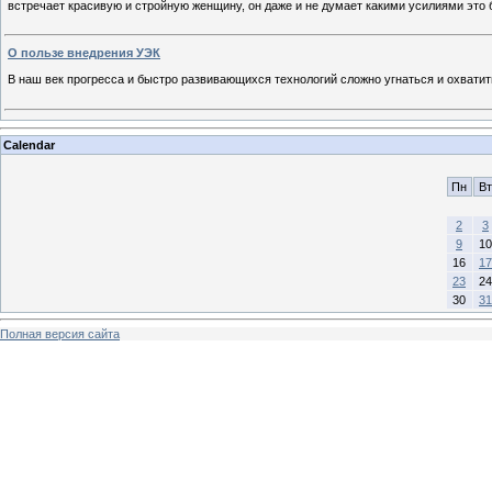
встречает красивую и стройную женщину, он даже и не думает какими усилиями это 
О пользе внедрения УЭК
В наш век прогресса и быстро развивающихся технологий сложно угнаться и охватит
Calendar
Пн
Вт
2
3
9
10
16
17
23
24
30
31
Полная версия сайта