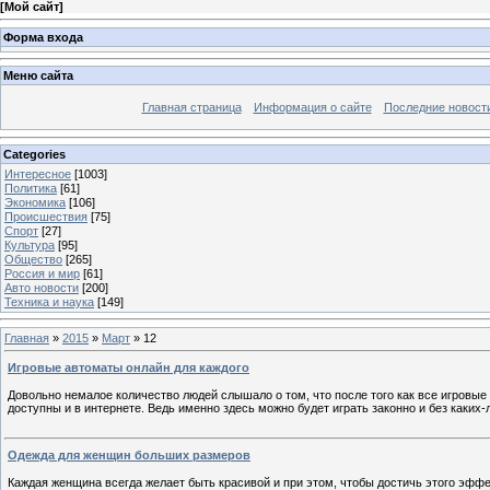
[
Мой сайт
]
Форма входа
Меню сайта
Главная страница
Информация о сайте
Последние новост
Categories
Интересное
[1003]
Политика
[61]
Экономика
[106]
Происшествия
[75]
Спорт
[27]
Культура
[95]
Общество
[265]
Россия и мир
[61]
Авто новости
[200]
Техника и наука
[149]
Главная
»
2015
»
Март
»
12
Игровые автоматы онлайн для каждого
Довольно немалое количество людей слышало о том, что после того как все игровые
доступны и в интернете. Ведь именно здесь можно будет играть законно и без каких-
Одежда для женщин больших размеров
Каждая женщина всегда желает быть красивой и при этом, чтобы достичь этого эффе