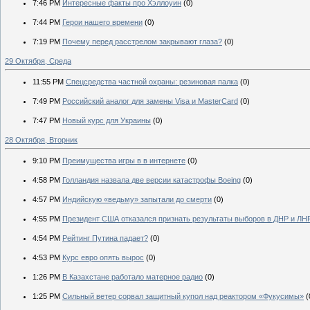
7:46 PM
Интересные факты про Хэллоуин
(0)
7:44 PM
Герои нашего времени
(0)
7:19 PM
Почему перед расстрелом закрывают глаза?
(0)
29 Октября, Среда
11:55 PM
Спецсредства частной охраны: резиновая палка
(0)
7:49 PM
Российский аналог для замены Visa и MasterCard
(0)
7:47 PM
Новый курс для Украины
(0)
28 Октября, Вторник
9:10 PM
Преимущества игры в в интернете
(0)
4:58 PM
Голландия назвала две версии катастрофы Boeing
(0)
4:57 PM
Индийскую «ведьму» запытали до смерти
(0)
4:55 PM
Президент США отказался признать результаты выборов в ДНР и ЛН
4:54 PM
Рейтинг Путина падает?
(0)
4:53 PM
Курс евро опять вырос
(0)
1:26 PM
В Казахстане работало матерное радио
(0)
1:25 PM
Сильный ветер сорвал защитный купол над реактором «Фукусимы»
(