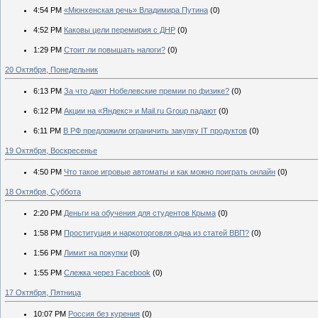
4:54 PM
«Мюнхенская речь» Владимира Путина
(0)
4:52 PM
Каковы цели перемирия с ДНР
(0)
1:29 PM
Стоит ли повышать налоги?
(0)
20 Октября, Понедельник
6:13 PM
За что дают Нобелевские премии по физике?
(0)
6:12 PM
Акции на «Яндекс» и Mail.ru Group падают
(0)
6:11 PM
В РФ предложили ограничить закупку IT продуктов
(0)
19 Октября, Воскресенье
4:50 PM
Что такое игровые автоматы и как можно поиграть онлайн
(0)
18 Октября, Суббота
2:20 PM
Деньги на обучения для студентов Крыма
(0)
1:58 PM
Проституция и наркоторговля одна из статей ВВП?
(0)
1:56 PM
Лимит на покупки
(0)
1:55 PM
Слежка через Facebook
(0)
17 Октября, Пятница
10:07 PM
Россия без курения
(0)