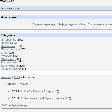
[
Мой сайт
]
Форма входа
Меню сайта
Главная страница
Информация о сайте
Последние новост
Categories
Интересное
[1003]
Политика
[61]
Экономика
[106]
Происшествия
[75]
Спорт
[27]
Культура
[95]
Общество
[265]
Россия и мир
[61]
Авто новости
[200]
Техника и наука
[149]
Главная
»
2014
»
Октябрь
31 Октября, Пятница
6:53 PM
Музей «Доктора Смерти»
(0)
6:51 PM
Многомужество? Где это реально?
(0)
30 Октября, Четверг