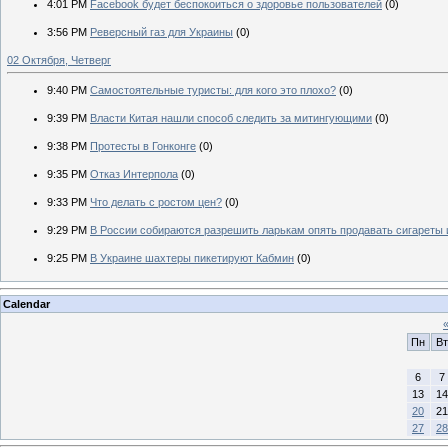
4:01 PM
Facebook будет беспокоиться о здоровье пользователей
(0)
3:56 PM
Реверсный газ для Украины
(0)
02 Октября, Четверг
9:40 PM
Самостоятельные туристы: для кого это плохо?
(0)
9:39 PM
Власти Китая нашли способ следить за митингующими
(0)
9:38 PM
Протесты в Гонконге
(0)
9:35 PM
Отказ Интерпола
(0)
9:33 PM
Что делать с ростом цен?
(0)
9:29 PM
В России собираются разрешить ларькам опять продавать сигареты 
9:25 PM
В Украине шахтеры пикетируют Кабмин
(0)
Calendar
Пн
Вт
6
7
13
14
20
21
27
28