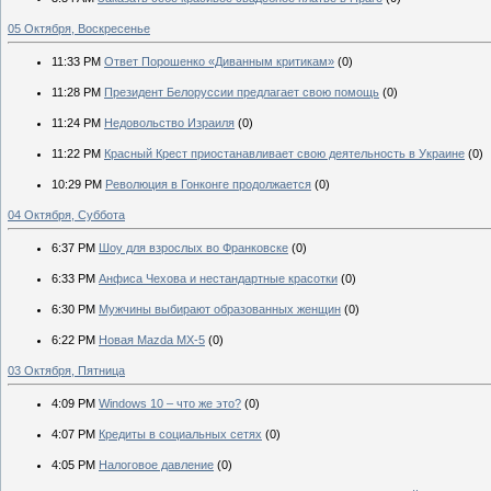
05 Октября, Воскресенье
11:33 PM
Ответ Порошенко «Диванным критикам»
(0)
11:28 PM
Президент Белоруссии предлагает свою помощь
(0)
11:24 PM
Недовольство Израиля
(0)
11:22 PM
Красный Крест приостанавливает свою деятельность в Украине
(0)
10:29 PM
Революция в Гонконге продолжается
(0)
04 Октября, Суббота
6:37 PM
Шоу для взрослых во Франковске
(0)
6:33 PM
Анфиса Чехова и нестандартные красотки
(0)
6:30 PM
Мужчины выбирают образованных женщин
(0)
6:22 PM
Новая Mazda MX-5
(0)
03 Октября, Пятница
4:09 PM
Windows 10 – что же это?
(0)
4:07 PM
Кредиты в социальных сетях
(0)
4:05 PM
Налоговое давление
(0)