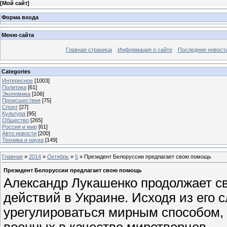
[
Мой сайт
]
Форма входа
Меню сайта
Главная страница
Информация о сайте
Последние новост
Categories
Интересное
[1003]
Политика
[61]
Экономика
[106]
Происшествия
[75]
Спорт
[27]
Культура
[95]
Общество
[265]
Россия и мир
[61]
Авто новости
[200]
Техника и наука
[149]
Главная
»
2014
»
Октябрь
»
5
» Президент Белоруссии предлагает свою помощь
Президент Белоруссии предлагает свою помощь
Александр Лукашенко продолжает с
действий в Украине. Исходя из его 
урегулироваться мирным способом, и