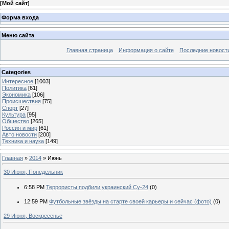
[
Мой сайт
]
Форма входа
Меню сайта
Главная страница
Информация о сайте
Последние новост
Categories
Интересное
[1003]
Политика
[61]
Экономика
[106]
Происшествия
[75]
Спорт
[27]
Культура
[95]
Общество
[265]
Россия и мир
[61]
Авто новости
[200]
Техника и наука
[149]
Главная
»
2014
»
Июнь
30 Июня, Понедельник
6:58 PM
Террористы подбили украинский Су-24
(0)
12:59 PM
Футбольные звёзды на старте своей карьеры и сейчас (фото)
(0)
29 Июня, Воскресенье