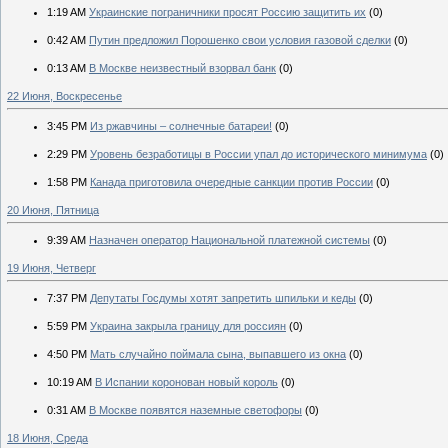
1:19 AM
Украинские пограничники просят Россию защитить их
(0)
0:42 AM
Путин предложил Порошенко свои условия газовой сделки
(0)
0:13 AM
В Москве неизвестный взорвал банк
(0)
22 Июня, Воскресенье
3:45 PM
Из ржавчины – солнечные батареи!
(0)
2:29 PM
Уровень безработицы в России упал до исторического минимума
(0)
1:58 PM
Канада приготовила очередные санкции против России
(0)
20 Июня, Пятница
9:39 AM
Назначен оператор Национальной платежной системы
(0)
19 Июня, Четверг
7:37 PM
Депутаты Госдумы хотят запретить шпильки и кеды
(0)
5:59 PM
Украина закрыла границу для россиян
(0)
4:50 PM
Мать случайно поймала сына, выпавшего из окна
(0)
10:19 AM
В Испании коронован новый король
(0)
0:31 AM
В Москве появятся наземные светофоры
(0)
18 Июня, Среда