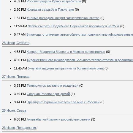
4:52 PM
Россия продала Ираку истребители
(0)
2:30 PM
Кровавая свадьба в Пакистане
(0)
1:34 PM
Ученые разгадали секрет электрических скатов
(0)
11:58 AM
Чтобы сыграть Поддубного Пореченков поправился на 25 кг
(0)
0:47 AM
В помощь столичным автомобилистам появятся квалифицированные
28 Июня, Суббота
4:58 PM
Концерт Мэрилина Мэнсона в Москве не состоялся
(0)
4:30 PM
Художественного руководителя Большого театра отвезли в реанима
11:45 AM
5-летний пациент выпрыгнул из больничного окна
(0)
27 Июня, Пятница
3:53 PM
Теннисисток заставили раздеться
(0)
3:49 PM
Сборная России едет домой
(1)
3:44 PM
Президент Украины выступил за мир с Россией
(0)
25 Июня, Среда
6:08 PM
Антитабачный закон и российские реалии
(3)
23 Июня, Понедельник