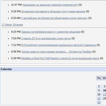
11:47 PM
Наказание за закрытие номеров отменяется?
(0)
5:29 PM
Шумахера доставили в больницу под чужим именем
(0)
0:20 AM
У английских футболистов обнаружили голую девушку
(0)
17 Июня, Вторник
9:23 PM
Хакеры потребовали выкуп у клиентов пиццерии
(0)
7:53 PM
Сдавать ЕГЭ по математике стало легче
(0)
7:12 PM
В Петербурге прооперировали маленького жителя Славянска
(0)
6:38 PM
Теперь вместо такси можно вызвать… Оптимуса Прайма
(0)
5:39 PM
Metallica и Red Hot Chili Peppers сразятся на музыкальном ринге
(0)
Calendar
Пн
Вт
2
3
9
10
16
17
23
24
30