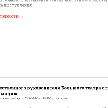
ла выступления.
 полностю
→
ственного руководителя Большого театра от
нимацию
ал
alkudryashka
2014-06-28 в 4:30 PM
Культура