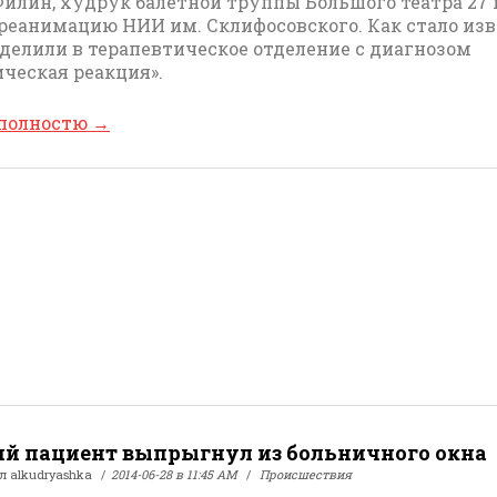
Филин, худрук балетной труппы Большого театра 27
 реанимацию НИИ им. Склифосовского. Как стало изв
еделили в терапевтическое отделение с диагнозом
ическая реакция».
 полностю
→
ий пациент выпрыгнул из больничного окна
ал
alkudryashka
2014-06-28 в 11:45 AM
Происшествия