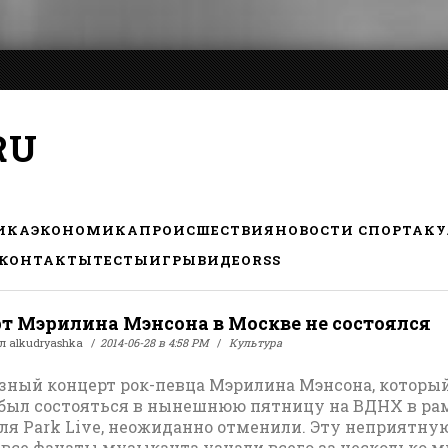
RU
ИКА
ЭКОНОМИКА
ПРОИСШЕСТВИЯ
НОВОСТИ СПОРТА
КУ
КОНТАКТЫ
ТЕСТЫ
ИГРЫ
ВИДЕО
RSS
т Мэрилина Мэнсона в Москве не состоялся
ал
alkudryashka
2014-06-28 в 4:58 PM
Культура
зный концерт рок-певца Мэрилина Мэнсона, которы
был состояться в нынешнюю пятницу на ВДНХ в ра
ля Park Live, неожиданно отменили. Эту неприятну
 все фанаты музыканта узнали всего за несколько 