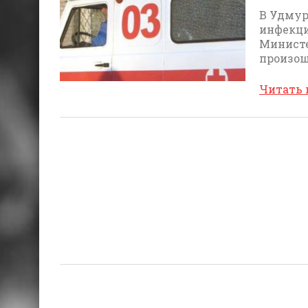
В Удмур
инфекци
Министе
произо
Читать