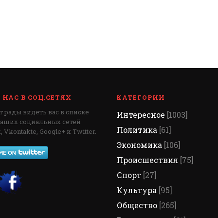
НАС В СОЦ.СЕТЯХ
КАТЕГОРИИ
 рады видеть вас в списке
Интересное
[1003]
наших социальных сетей
Политика
[61]
 Vkontakte, Google+ и Twitter.
Экономика
[106]
Происшествия
[75]
Спорт
[27]
Культура
[95]
Общество
[265]