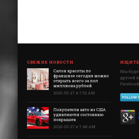
СВЕЖИЕ НОВОСТИ
ИЩИТЕ 
Салон красоты по
Мы будет
франшизе сегодня можно
друзей 
открыть всего за пол
Facebook,
миллиона рублей
2025-05-27 в 7:52 AM
Покупатели авто из США
удивляются состоянию
покрышек
2025-05-27 в 7:48 AM