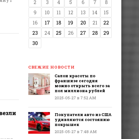
2
3
4
5
6
7
8
9
10
11
12
13
14
15
16
17
18
19
20
21
22
23
24
25
26
27
28
29
30
СВЕЖИЕ НОВОСТИ
Салон красоты по
франшизе сегодня
можно открыть всего за
пол миллиона рублей
2025-05-27 в 7:52 AM
везли
Покупатели авто из США
удивляются состоянию
покрышек
2025-05-27 в 7:48 AM