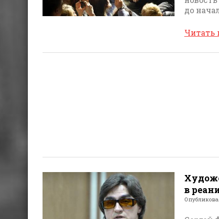
до нача
Читать
Художе
в реа
Опубликов