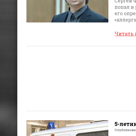
Сергей 
попал в
его опр
«аллерг
Читать
5-летн
Опубликов