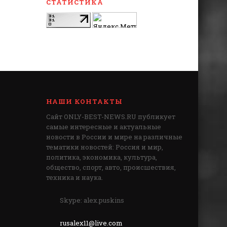
СТАТИСТИКА
НАШИ КОНТАКТЫ
Сайт ONLY-BEST-NEWS.RU публикует
самые интересные и актуальные
новости в России и мире на различные
тематики новостей: Россия и мир,
политика, экономика, культура,
общество, спорт, авто, происшествия,
техника и наука.
Skype: alex.puskins
rusalex11@live.com