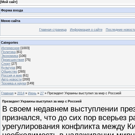
[
Мой сайт
]
Форма входа
Меню сайта
Главная страница
Информация о сайте
Последние новост
Categories
Интересное
[1003]
Политика
[61]
Экономика
[106]
Происшествия
[75]
Спорт
[27]
Культура
[95]
Общество
[265]
Россия и мир
[61]
Авто новости
[200]
Техника и наука
[149]
Главная
»
2014
»
Июнь
»
27
» Президент Украины выступил за мир с Россией
Президент Украины выступил за мир с Россией
В своем недавнем выступлении пре
признался, что до сих пор всерьез 
урегулирования конфликта между Ки