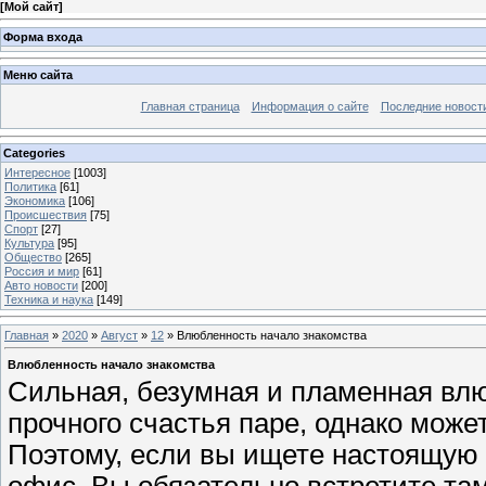
[
Мой сайт
]
Форма входа
Меню сайта
Главная страница
Информация о сайте
Последние новост
Categories
Интересное
[1003]
Политика
[61]
Экономика
[106]
Происшествия
[75]
Спорт
[27]
Культура
[95]
Общество
[265]
Россия и мир
[61]
Авто новости
[200]
Техника и наука
[149]
Главная
»
2020
»
Август
»
12
» Влюбленность начало знакомства
Влюбленность начало знакомства
Сильная, безумная и пламенная влю
прочного счастья паре, однако может
Поэтому, если вы ищете настоящую 