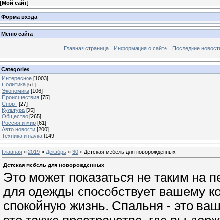
[
Мой сайт
]
Форма входа
Меню сайта
Главная страница
Информация о сайте
Последние новост
Categories
Интересное
[1003]
Политика
[61]
Экономика
[106]
Происшествия
[75]
Спорт
[27]
Культура
[95]
Общество
[265]
Россия и мир
[61]
Авто новости
[200]
Техника и наука
[149]
Главная
»
2019
»
Декабрь
»
30
» Детская мебель для новорожденных
Детская мебель для новорожденных
Это может показаться не таким на п
для одежды способствует вашему ко
спокойную жизнь. Спальня - это ваш