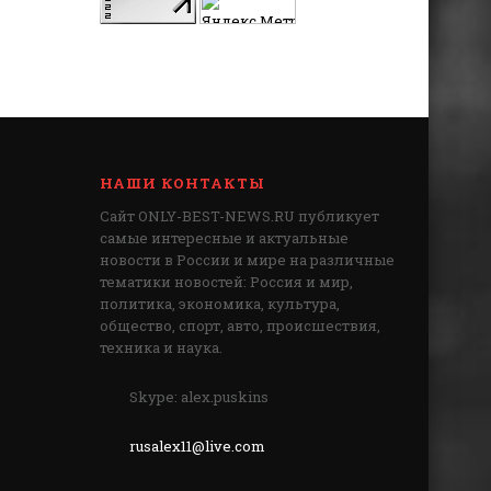
НАШИ КОНТАКТЫ
Сайт ONLY-BEST-NEWS.RU публикует
самые интересные и актуальные
новости в России и мире на различные
тематики новостей: Россия и мир,
политика, экономика, культура,
общество, спорт, авто, происшествия,
техника и наука.
Skype: alex.puskins
rusalex11@live.com