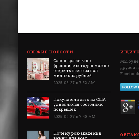
СВЕЖИЕ НОВОСТИ
ИЩИТЕ 
Салон красоты по
Мы будет
франшизе сегодня можно
друзей 
открыть всего за пол
Facebook,
миллиона рублей
2025-05-27 в 7:52 AM
Покупатели авто из США
удивляются состоянию
покрышек
2025-05-27 в 7:48 AM
Почему рок-академии
ОБЛАКО
важны для всех