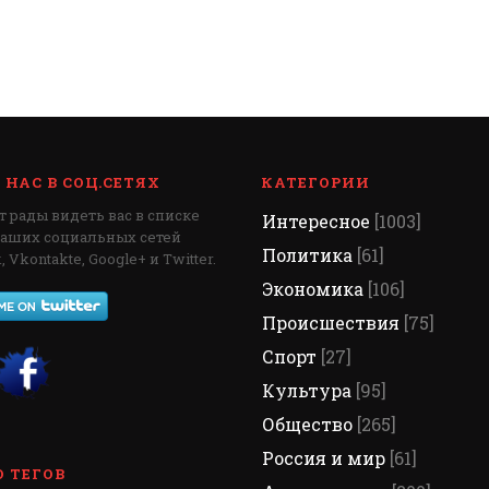
НАС В СОЦ.СЕТЯХ
КАТЕГОРИИ
 рады видеть вас в списке
Интересное
[1003]
наших социальных сетей
Политика
[61]
 Vkontakte, Google+ и Twitter.
Экономика
[106]
Происшествия
[75]
Спорт
[27]
Культура
[95]
Общество
[265]
Россия и мир
[61]
 ТЕГОВ