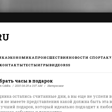
RU
ИКА
ЭКОНОМИКА
ПРОИСШЕСТВИЯ
НОВОСТИ СПОРТА
КУ
КОНТАКТЫ
ТЕСТЫ
ИГРЫ
ВИДЕО
RSS
брать часы в подарок
ал
CobRa
2015-04-29 в 3:07 AM
Интересное
дника остались считанные дни, а вы еще не успели 
 и не имеете представления какой должна быть эта 
лучший подарок, который идеально подходит к люб
чному событию и торжеству.