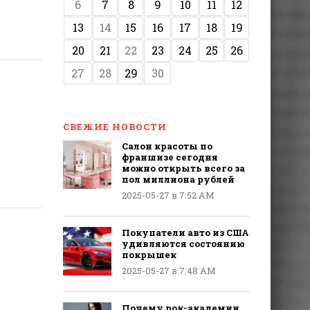
6
7
8
9
10
11
12
13
14
15
16
17
18
19
20
21
22
23
24
25
26
27
28
29
30
СВЕЖИЕ НОВОСТИ
Салон красоты по
франшизе сегодня
можно открыть всего за
пол миллиона рублей
2025-05-27 в 7:52 AM
Покупатели авто из США
удивляются состоянию
покрышек
2025-05-27 в 7:48 AM
Почему рок-академии