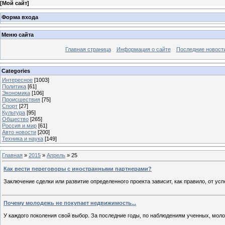
[
Мой сайт
]
Форма входа
Меню сайта
Главная страница
Информация о сайте
Последние новост
Categories
Интересное
[1003]
Политика
[61]
Экономика
[106]
Происшествия
[75]
Спорт
[27]
Культура
[95]
Общество
[265]
Россия и мир
[61]
Авто новости
[200]
Техника и наука
[149]
Главная
»
2015
»
Апрель
»
25
Как вести переговоры с иностранными партнерами?
Заключение сделки или развитие определенного проекта зависит, как правило, от ус
Почему молодежь не покупает недвижимость...
У каждого поколения свой выбор. За последние годы, по наблюдениям ученных, мол