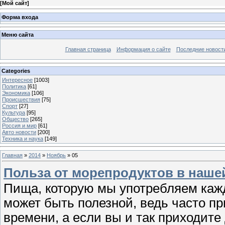
[
Мой сайт
]
Форма входа
Меню сайта
Главная страница
Информация о сайте
Последние новост
Categories
Интересное
[1003]
Политика
[61]
Экономика
[106]
Происшествия
[75]
Спорт
[27]
Культура
[95]
Общество
[265]
Россия и мир
[61]
Авто новости
[200]
Техника и наука
[149]
Главная
»
2014
»
Ноябрь
»
05
Польза от морепродуктов в наше
Пища, которую мы употребляем кажд
может быть полезной, ведь часто п
времени, а если вы и так приходите 