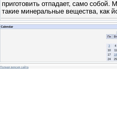
приготовить отпадает, само собой. 
такие минеральные вещества, как йо
Calendar
Пн
Вт
3
4
10
11
17
18
24
25
Полная версия сайта