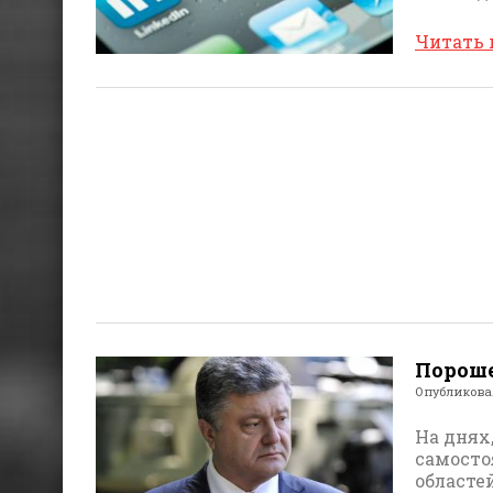
Читать
Пороше
Опубликов
На днях
самосто
областе