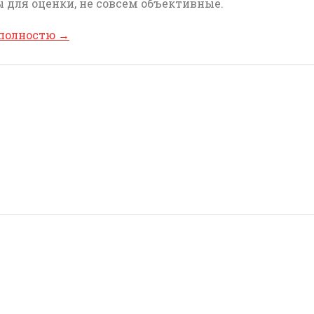
 для оценки, не совсем объективные.
 полностю
→