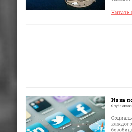
Читать
Из за п
Опубликов
Социаль
каждого 
безобид