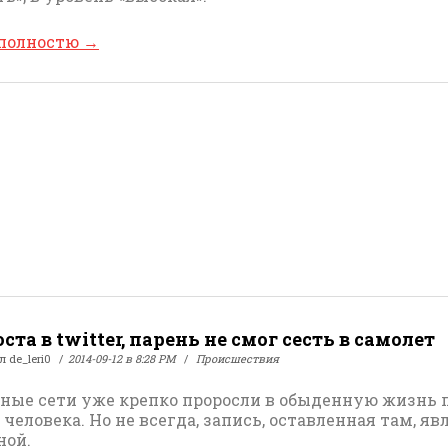
 полностю
→
оста в twitter, парень не смог сесть в самолет
ал
de_leri0
2014-09-12 в 8:28 PM
Происшествия
ные сети уже крепко проросли в обыденную жизнь 
человека. Но не всегда, запись, оставленная там, яв
ной.