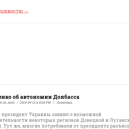
 полностю
→
нко об автономии Донбасса
ал
de_leri0
2014-09-12 в 8:24 PM
Политика
, президент Украины заявил о возможной
ятельности некоторых регионов Донецкой и Луганс
й. Тут же, многие потребовали от президента разъяс