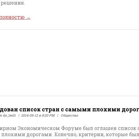
 решения.
 полностю
→
дован список стран с самыми плохими доро
ал
de_leri0
2014-09-12 в 8:20 PM
Общество
ирном Экономическом Форуме был оглашен список с
плохими дорогами. Конечно, критерии, которые бы