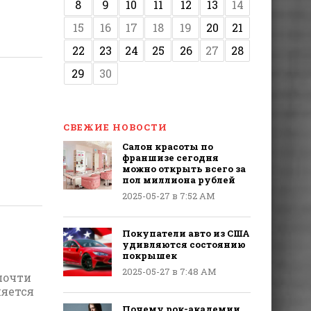
8
9
10
11
12
13
14
15
16
17
18
19
20
21
22
23
24
25
26
27
28
29
30
СВЕЖИЕ НОВОСТИ
Салон красоты по
франшизе сегодня
можно открыть всего за
пол миллиона рублей
2025-05-27 в 7:52 AM
Покупатели авто из США
удивляются состоянию
покрышек
2025-05-27 в 7:48 AM
почти
ляется
Почему рок-академии