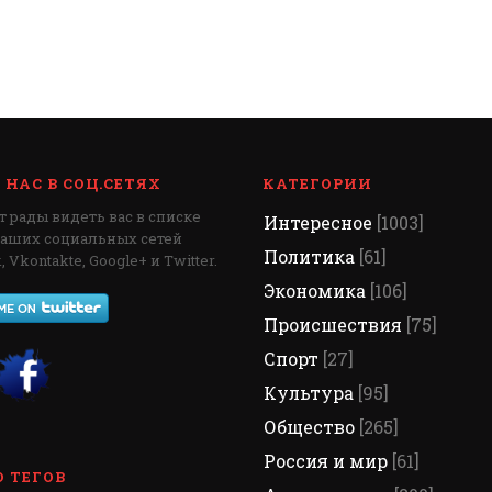
НАС В СОЦ.СЕТЯХ
КАТЕГОРИИ
 рады видеть вас в списке
Интересное
[1003]
наших социальных сетей
Политика
[61]
 Vkontakte, Google+ и Twitter.
Экономика
[106]
Происшествия
[75]
Спорт
[27]
Культура
[95]
Общество
[265]
Россия и мир
[61]
 ТЕГОВ