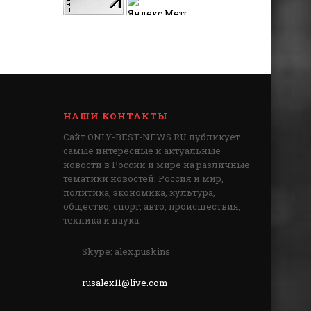
НАШИ КОНТАКТЫ
Сайт ONLY-BEST-NEWS.RU публикует
самые интересные и актуальные
новости в России и мире на различные
тематики новостей: Россия и мир,
политика, экономика, культура,
общество, спорт, авто, происшествия,
техника и наука.
Skype: alex.puskins
rusalex11@live.com