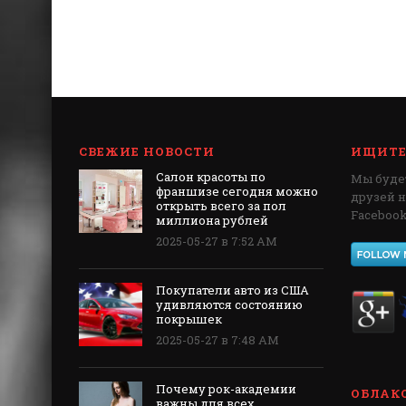
СВЕЖИЕ НОВОСТИ
ИЩИТЕ 
Салон красоты по
Мы будет
франшизе сегодня можно
друзей 
открыть всего за пол
Facebook,
миллиона рублей
2025-05-27 в 7:52 AM
Покупатели авто из США
удивляются состоянию
покрышек
2025-05-27 в 7:48 AM
Почему рок-академии
ОБЛАКО
важны для всех