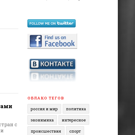
ОБЛАКО ТЕГОВ
гами
россия и мир
политика
эконимика
интересное
тран с
ли
происшествия
спорт