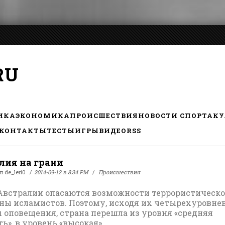
RU
ИКА
ЭКОНОМИКА
ПРОИСШЕСТВИЯ
НОВОСТИ СПОРТА
КУ
КОНТАКТЫ
ТЕСТЫ
ИГРЫ
ВИДЕО
RSS
лия на грани
ал
de_leri0
2014-09-12 в 8:34 PM
Происшествия
Австралии опасаются возможности террористическо
оны исламистов. Поэтому, исходя их четырехуровне
 оповещения, страна перешла из уровня «средняя
ь», в уровень «высокая».