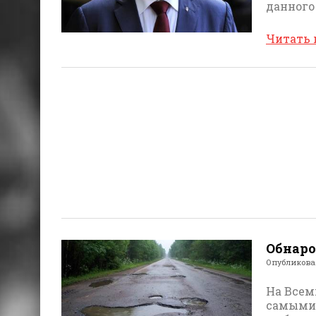
данного
Читать
Обнаро
Опубликов
На Всем
самыми 